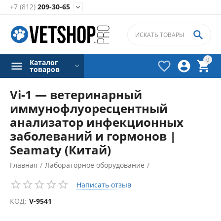
+7 (812)
209-30-65


0
Каталог



товаров
Vi-1 — ветеринарный
иммунофлуоресцентный
анализатор инфекционных
заболеваний и гормонов |
Seamaty (Китай)
Главная
/
Лабораторное оборудование
/
Иммунологические анализаторы
/
Написать отзыв
КОД:
V-9541