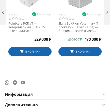

На складе
На складе
V-10315
V-8301
V
Pointcare PCR V1 —
Skyla Solution Veterinary (1
ветеринарный REAL-TIME
блока б/х + 1 блок Elisa) —
ПЦР анализатор
биохимический и ИФА
анализатор с
принадлежностями
329 000
₽
470 000
₽
490 000
₽
В КОРЗИНУ
В КОРЗИНУ
Информация
Дополнительно