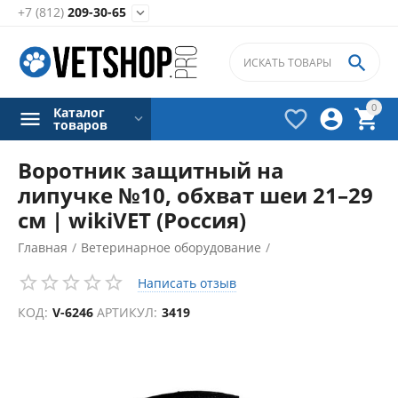
+7 (812)
209-30-65


0
Каталог



товаров
Воротник защитный на
липучке №10, обхват шеи 21–29
см | wikiVET (Россия)
Главная
/
Ветеринарное оборудование
/
Средства реабилитации
/
Написать отзыв
КОД:
V-6246
АРТИКУЛ:
3419