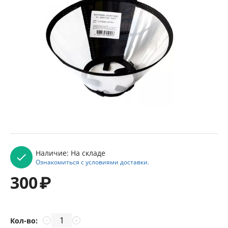
Наличие:
На складе
Ознакомиться с условиями доставки.
300
₽
Кол-во:
−
+