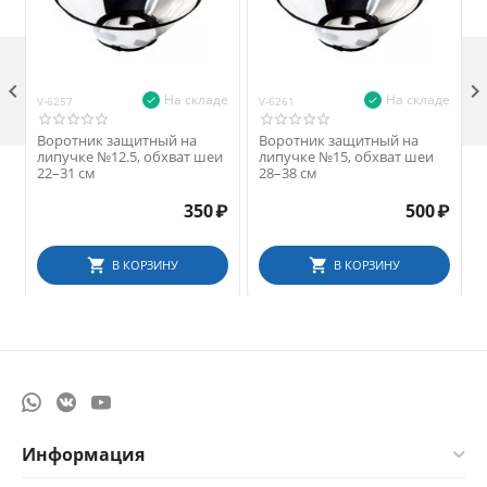

На складе
На складе
V-6257
V-6261
V
Воротник защитный на
Воротник защитный на
липучке №12.5, обхват шеи
липучке №15, обхват шеи
22–31 см
28–38 см
350
₽
500
₽
В КОРЗИНУ
В КОРЗИНУ
Информация