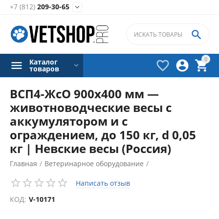
+7 (812)
209-30-65


0
Каталог



товаров
ВСП4-ЖсО 900х400 мм —
животноводческие весы с
аккумулятором и с
ограждением, до 150 кг, d 0,05
кг | Невские весы (Россия)
Главная
/
Ветеринарное оборудование
/
Весы для животных
/
Написать отзыв
КОД:
V-10171