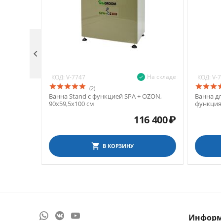

На складе
КОД:
КОД:
V-7747
V-
(2)
Ванна Stand с функцией SPA + OZON,
Ванна д
90х59,5х100 см
функция
116 400
₽
В КОРЗИНУ
Инфор