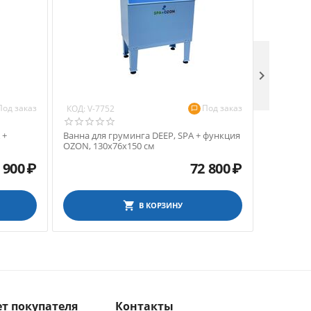

Под заказ
Под заказ
КОД:
КОД:
V-7752
V-77
 +
Ванна для груминга DEEP, SPA + функция
Ванна для
OZON, 130х76х150 см
 900
₽
72 800
₽
В КОРЗИНУ
т покупателя
Контакты