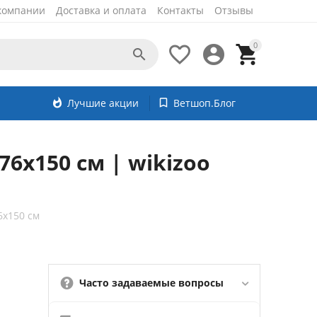
компании
Доставка и оплата
Контакты
Отзывы
0




whatshot
Лучшие акции
bookmark_border
Ветшоп.Блог
6х150 см | wikizoo
6х150 см
Часто задаваемые вопросы