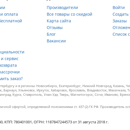
нии
Производители
Войти
 и оплата
Все товары со скидкой
Создать
бесплатной
Карта сайта
Заказы
Отзывы
Отложен
ы
Блог
Список 
Вакансии
а
нциальности
 и сервис
возврата
рассрочки
мить заказ?
ербургу и в регионы: Новосибирск, Екатеринбург, Нижний Новгород, Казань, Чел
к, Барнаул, Ульяновск, Иркутск, Хабаровск, Ярославль, Владивосток, Махачкала, 
инград, Курск, Ставрополь, Улан-Удэ, Тверь, Магнитогорск, Сочи, Иваново, Брян
личной офертой, определяемой положениями ст. 437 (2) ГК РФ. Производитель ос
.
КПП: 780401001, ОГРН: 1187847244573 от 31 августа 2018 г.