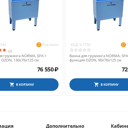
Под заказ
КОД:
7749
V-7750
(2)
ля груминга NORMA, SPA +
Ванна для груминга NORMA, SPA
 OZON, 130х76х125 см
функция OZON, 90х76х125 см
76 550
₽
72
В КОРЗИНУ
В КОРЗИНУ
мация
Дополнительно
Кабине