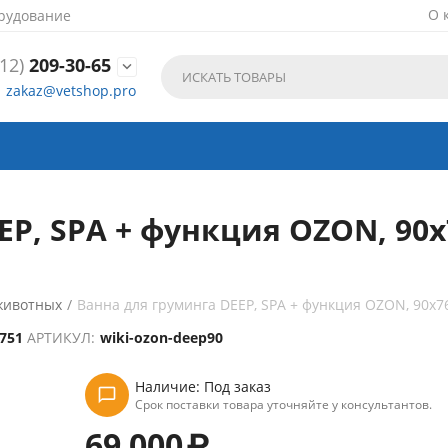
О 
рудование
12)
209-30-65

zakaz@vetshop.pro
P, SPA + функция OZON, 90х7
животных
/
Ванна для груминга DEEP, SPA + функция OZON, 90х7
751
АРТИКУЛ:
wiki-ozon-deep90
Наличие:
Под заказ
Срок поставки товара уточняйте у консультантов.
69 000
₽