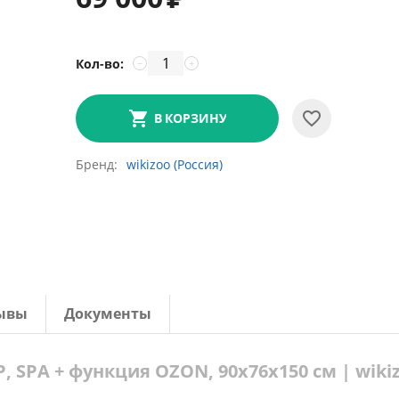
Кол-во:
−
+
В КОРЗИНУ
Бренд
wikizoo (Россия)
ывы
Документы
, SPA + функция OZON, 90х76х150 см | wiki