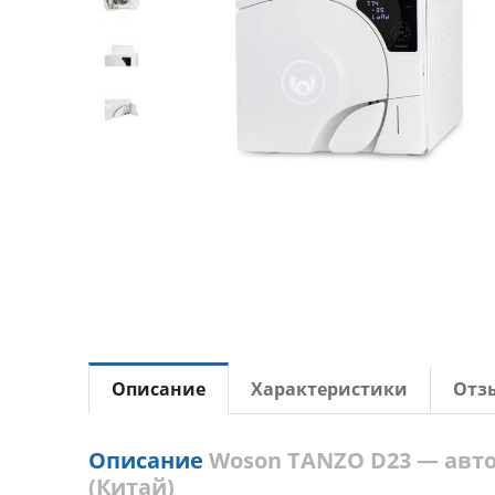
Описание
Характеристики
Отз
Описание
Woson TANZO D23 — авто
(Китай)