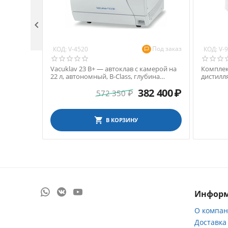

Под заказ
КОД:
КОД:
V-4520
V-
Vacuklav 23 B+ — автоклав с камерой на
Комплект
22 л, автономный, B-Class, глубина
дистилля
камеры 45 см
запечат
382 400
₽
572 350
₽
В КОРЗИНУ
Инфор
О компа
Доставка