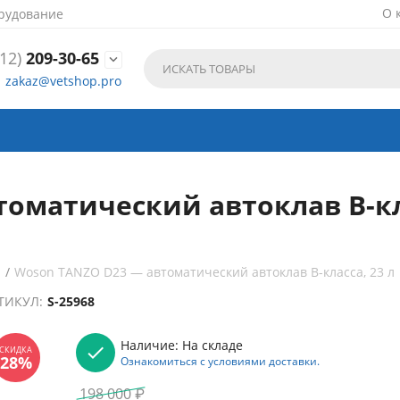
О 
рудование
12)
209-30-65

zakaz@vetshop.pro
оматический автоклав B-кла
ы
/
Woson TANZO D23 — автоматический автоклав B-класса, 23 л
ТИКУЛ:
S-25968
Наличие:
На складе
Ознакомиться с условиями доставки.
198 000
₽