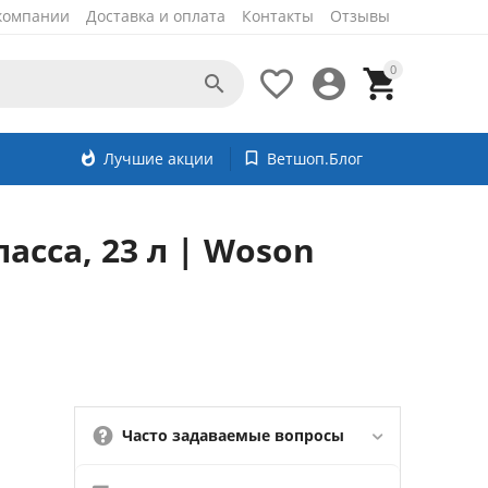
компании
Доставка и оплата
Контакты
Отзывы
0




whatshot
Лучшие акции
bookmark_border
Ветшоп.Блог
сса, 23 л | Woson
Часто задаваемые вопросы