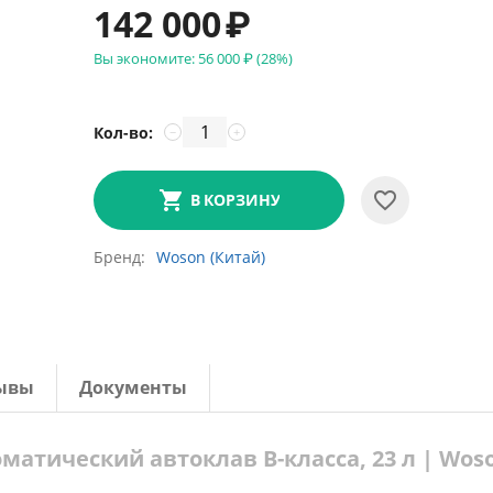
142 000
₽
Вы экономите:
56 000
₽
(
28
%)
Кол-во:
−
+
В КОРЗИНУ
Бренд
Woson (Китай)
ывы
Документы
матический автоклав B-класса, 23 л | Wos