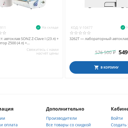
На складе
КОД:
9911
V-10477
: автоклав SONZ Z-Clave I (23 л) +
3262T — лабораторный автоклав,
тор Z500 (4 л) +
ывающее устройство SEAL F300A
Свяжитесь с нами
549
576 500
₽
насчёт цены
В КОРЗИНУ
мация
Дополнительно
Кабине
нии
Производители
Войти
 и оплата
Все товары со скидкой
Создать