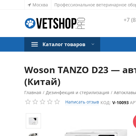
Москва
Профессиональное ветеринарное обо
+7 (8
Каталог товаров
Woson TANZO D23 — авт
(Китай)
Главная
/
Дезинфекция и стерилизация
/
Автоклав
СКИДКА
28%
Написать отзыв
КОД:
V-10093
АР