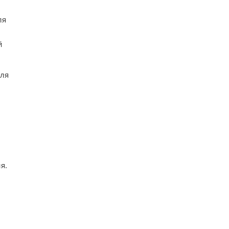
ля
й
для
я.