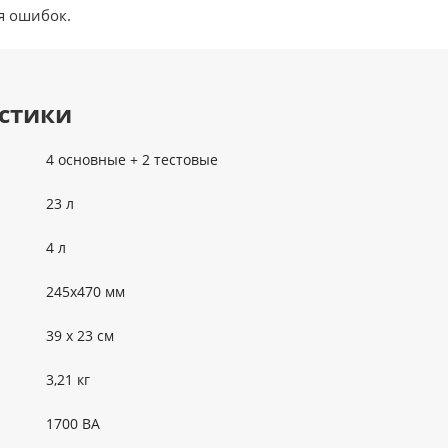
я ошибок.
стики
4 основные + 2 тестовые
23 л
4 л
245х470 мм
39 х 23 см
3,21 кг
1700 ВА