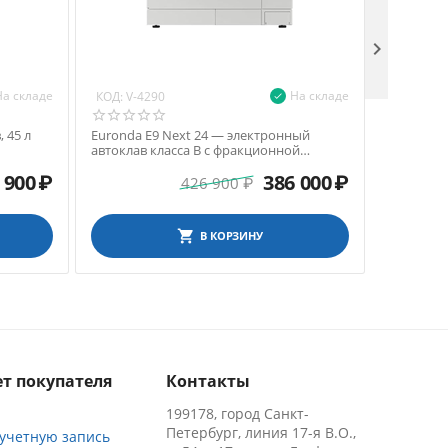

На складе
На складе
КОД:
КОД:
V-4290
V-42
 45 л
Euronda E9 Next 24 — электронный
Euronda 
автоклав класса B с фракционной
автоклав 
сушкой, 24 л
сушкой, 1
 900
₽
386 000
₽
426 900
₽
В КОРЗИНУ
т покупателя
Контакты
199178, город Санкт-
Петербург, линия 17-я В.О.,
 учетную запись