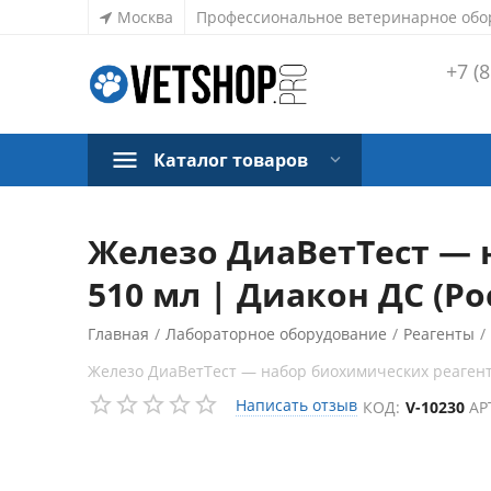
Москва
Профессиональное ветеринарное обо
+7 (8
Каталог товаров
Железо ДиаВетТест — 
510 мл | Диакон ДС (Ро
Главная
/
Лабораторное оборудование
/
Реагенты
/
Железо ДиаВетТест — набор биохимических реагент
Написать отзыв
КОД:
V-10230
АР