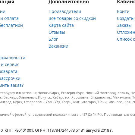
мация
Дополнительно
Кабине
нии
Производители
Войти
 и оплата
Все товары со скидкой
Создать
бесплатной
Карта сайта
Заказы
Отзывы
Отложен
ы
Блог
Список 
Вакансии
а
нциальности
 и сервис
возврата
рассрочки
мить заказ?
ербургу и в регионы: Новосибирск, Екатеринбург, Нижний Новгород, Казань, Чел
к, Барнаул, Ульяновск, Иркутск, Хабаровск, Ярославль, Владивосток, Махачкала, 
инград, Курск, Ставрополь, Улан-Удэ, Тверь, Магнитогорск, Сочи, Иваново, Брян
личной офертой, определяемой положениями ст. 437 (2) ГК РФ. Производитель ос
.
КПП: 780401001, ОГРН: 1187847244573 от 31 августа 2018 г.