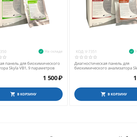
На складе
КОД:
7350
V-7351
ая панель для биохимического
Диагностическая панель для
ора Skyla VB1, 9 параметров
биохимического анализатора Sky
13 параметров
1 500
₽
1
В КОРЗИНУ
В КОРЗИНУ