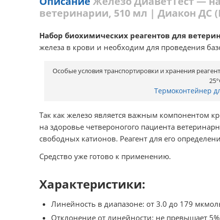
Описание
Железо ДиаВетТест — н
ветеринарии, 510 мл | Диакон ДС (
Набор биохимических реагентов для ветери
железа в крови и необходим для проведения ба
Особые условия транспортировки и хранения реагенто
25°
Термоконтейнер д
Так как железо является важным компонентом кр
на здоровье четвероногого пациента ветеринарн
свободных катионов. Реагент для его определен
Средство уже готово к применению.
Характеристики:
Линейность в диапазоне: от 3.0 до 179 мкмол
Отклонение от линейности: не превышает 5%