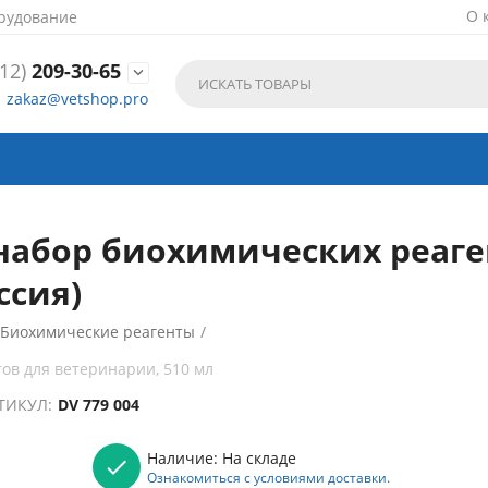
О 
рудование
12)
209-30-65

zakaz@vetshop.pro
набор биохимических реаге
ссия)
Биохимические реагенты
/
ов для ветеринарии, 510 мл
ТИКУЛ:
DV 779 004
Наличие:
На складе
Ознакомиться с условиями доставки.