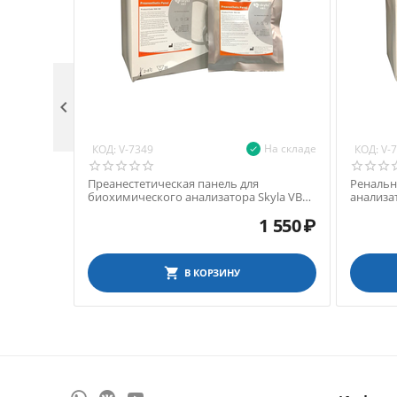

На складе
КОД:
КОД:
V-7349
V-
Преанестетическая панель для
Ренальн
биохимического анализатора Skyla VB1,
анализат
7 параметров
1 550
₽
В КОРЗИНУ