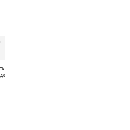
и
ть
иде
.