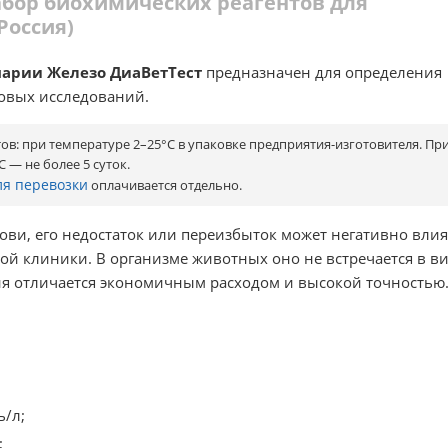
абор биохимических реагентов для
Россия)
нарии Железо ДиаВетТест
предназначен для определения
зовых исследований.
в: при температуре 2–25°С в упаковке предприятия-изготовителя. Пр
С — не более 5 суток.
ля перевозки
оплачивается отдельно.
ови, его недостаток или переизбыток может негативно влия
ой клиники. В организме животных оно не встречается в в
ия отличается экономичным расходом и высокой точностью
ь/л;
;