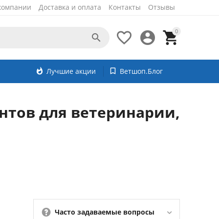
компании
Доставка и оплата
Контакты
Отзывы
0




whatshot
Лучшие акции
bookmark_border
Ветшоп.Блог
нтов для ветеринарии,
Часто задаваемые вопросы