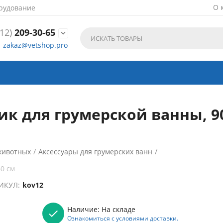
О 
рудование
12)
209-30-65

zakaz@vetshop.pro
к для грумерской ванны, 9
животных
/
Аксессуары для грумерских ванн
/
0 см
ИКУЛ:
kov12
Наличие:
На складе
Ознакомиться с условиями доставки.