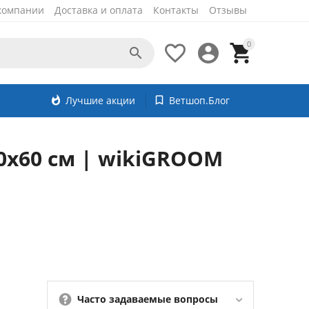
компании
Доставка и оплата
Контакты
Отзывы
0




whatshot
Лучшие акции
bookmark_border
Ветшоп.Блог
0х60 см | wikiGROOM
Часто задаваемые вопросы