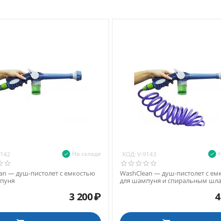
На складе
КОД:
9142
V-9143
an — душ-пистолет с емкостью
WashClean — душ-пистолет с ем
пуня
для шампуня и спиральным шл
1/4"
3 200
₽
4