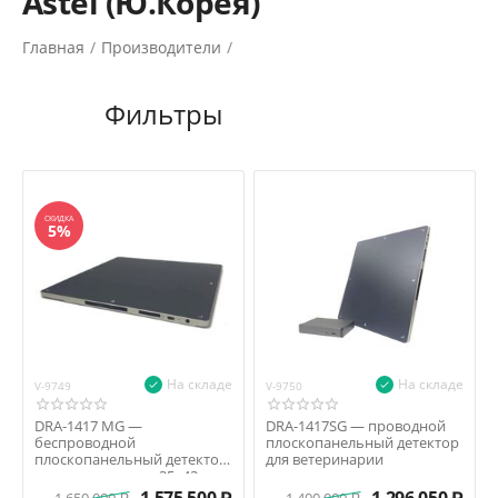
Astel (Ю.Корея)
Главная
/
Производители
/
СКИДКА
5%
На складе
На складе
V-9749
V-9750
DRA-1417 MG —
DRA-1417SG — проводной
беспроводной
плоскопанельный детектор
плоскопанельный детектор
для ветеринарии
для ветеринарии, 35х43 см