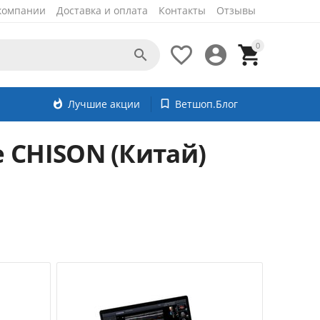
компании
Доставка и оплата
Контакты
Отзывы
0




whatshot
Лучшие акции
bookmark_border
Ветшоп.Блог
 CHISON (Китай)