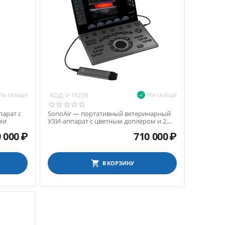
На складе
На складе
КОД:
V-10238
парат с
SonoAir — портативный ветеринарный
ми
УЗИ-аппарат с цветным доплером и 2
датчиками
0 000
₽
710 000
₽
В КОРЗИНУ