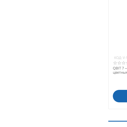
КОД:
V-
QBIT 7 
цветны