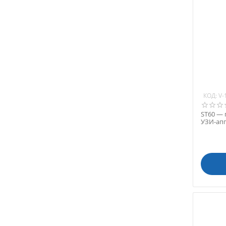
КОД:
V-
ST60 —
УЗИ-апп