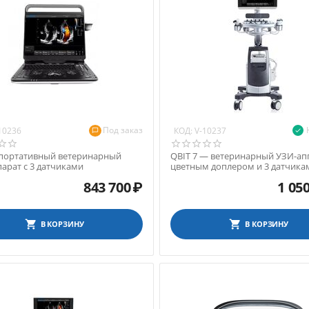
Под заказ
КОД:
10236
V-10237
 портативный ветеринарный
QBIT 7 — ветеринарный УЗИ-ап
арат с 3 датчиками
цветным доплером и 3 датчика
843 700
₽
1 05
В КОРЗИНУ
В КОРЗИНУ