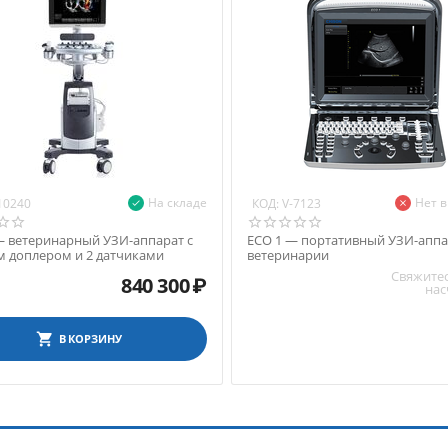
На складе
Нет 
КОД:
10240
V-7123
— ветеринарный УЗИ-аппарат с
ECO 1 — портативный УЗИ-аппа
м доплером и 2 датчиками
ветеринарии
Свяжитес
840 300
₽
нас
В КОРЗИНУ