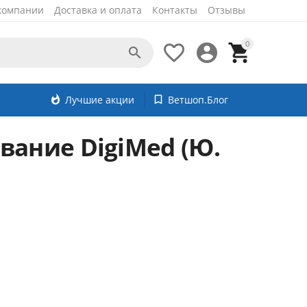
компании
Доставка и оплата
Контакты
Отзывы
0




whatshot
Лучшие акции
bookmark_border
Ветшоп.Блог
вание DigiMed (Ю.