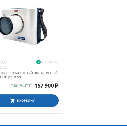
На складе
4353
 высокочастотный портативный
ьный рентген
157 900
₽
250 740
₽
В КОРЗИНУ