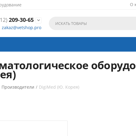
О 
рудование
12)
209-30-65

zakaz@vetshop.pro
матологическое оборудо
ея)
/
Производители
/
DigiMed (Ю. Корея)