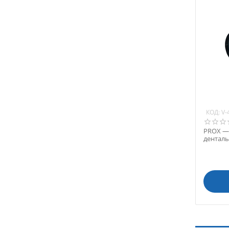
КОД:
V-
PROX —
дентал