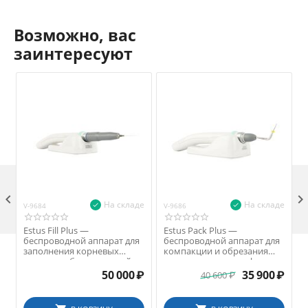
Возможно, вас
заинтересуют

На складе
На складе
V-9684
V-9686
V
Estus Fill Plus —
Estus Pack Plus —
беспроводной аппарат для
беспроводной аппарат для
заполнения корневых
компакции и обрезания
каналов зуба разогретой
гуттаперчевых штифтов
гуттаперчей
50 000
₽
35 900
₽
40 600
₽