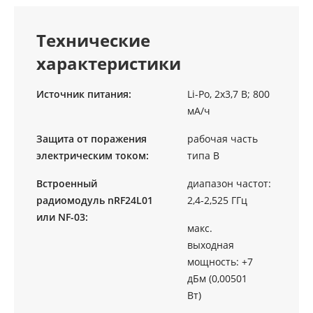
Технические
характеристики
Источник питания:
Li-Ро, 2х3,7 В; 800
мА/ч
Защита от поражения
рабочая часть
электрическим током:
типа В
Встроенный
диапазон частот:
радиомодуль nRF24L01
2,4-2,525 ГГц
или NF-03:
макс.
выходная
мощность: +7
дБм (0,00501
Вт)