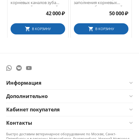
корневых каналов зуба
заполнения корневых
разогретой гуттаперчей
каналов зуба разогретой
гуттаперчей
42 000
₽
50 000
₽
В КОРЗИНУ
В КОРЗИНУ
Информация
Дополнительно
Кабинет покупателя
Контакты
Быстро доставим ветеринарное оборудование по Москве, Санкт-
Петербургу и в регионы: Новосибирск, Екатеринбург, Нижний Новгород,