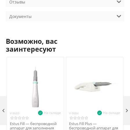
Отзывы
Документы
Возможно, вас
заинтересуют

На складе
На складе
V-9683
V-9684
V
Estus Fill — беспроводной
Estus Fill Plus —
аппарат для заполнения
беспроводной аппарат для