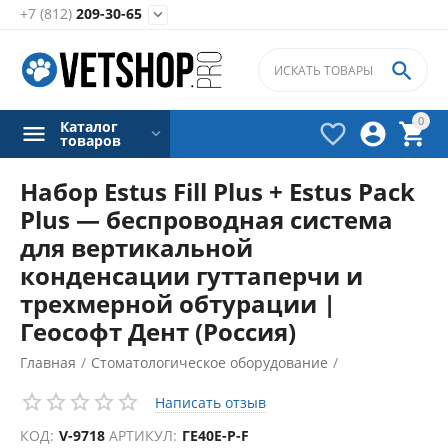
+7 (812)
209-30-65


0
Каталог



товаров
Набор Estus Fill Plus + Estus Pack
Plus — беспроводная система
для вертикальной
конденсации гуттаперчи и
трехмерной обтурации |
Геософт Дент (Россия)
Главная
/
Стоматологическое оборудование
/
Обтурационные системы
/
Написать отзыв
КОД:
V-9718
АРТИКУЛ:
ГЕ40Е-P-F