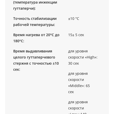
(температура инжекции
гуттаперчи):
Точность стабилизации
±10 °С
рабочей температуры:
Время нагрева от 20°С до
15± 5 сек
180°С:
Время выдавливания
для уровня
целого гуттаперчевого
скорости «Нigh»:
стержня с точностью ±10
30 сек
сек:
для уровня
скорости
«Мiddle»: 65
сек
для уровня
скорости