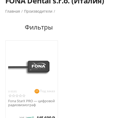
FONA Dental s.r.o. (Италия)
Главная
/
Производители
/
Под заказ
V-9595
Fona StarX PRO — цифровой
радиовизиограф