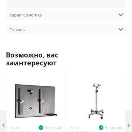
Характеристики
Отзывы
Возможно, вас
заинтересуют

На складе
На складе
V-8696
V-8697
V