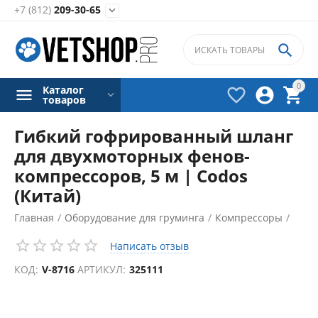
+7 (812)
209-30-65


0
Каталог



товаров
Гибкий гофрированный шланг
для двухмоторных фенов-
компрессоров, 5 м | Codos
(Китай)
Главная
/
Оборудование для груминга
/
Компрессоры
/
Аксессуары для компрессоров
/
Написать отзыв
КОД:
V-8716
АРТИКУЛ:
325111