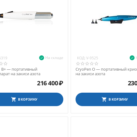
На складе
КОД:
6319
V-9525
n B+ — портативный
CryoPen O — портативный кри
арат на закиси азота
на закиси азота
216 400
₽
230
В КОРЗИНУ
В КОРЗИНУ