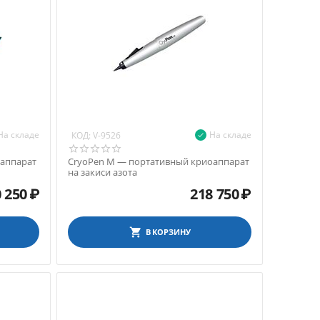
На складе
На складе
КОД:
V-9526
оаппарат
CryoPen M — портативный криоаппарат
на закиси азота
 250
₽
218 750
₽
В КОРЗИНУ