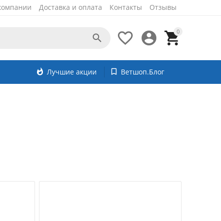
компании
Доставка и оплата
Контакты
Отзывы
0




whatshot
Лучшие акции
bookmark_border
Ветшоп.Блог