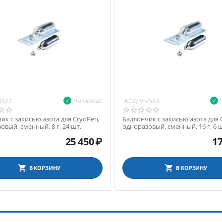
На складе
КОД:
9522
V-9523
ик с закисью азота для CryoPen,
Баллончик с закисью азота для 
овый, сменный, 8 г, 24 шт.
одноразовый, сменный, 16 г, 6 ш
25 450
₽
17
В КОРЗИНУ
В КОРЗИНУ