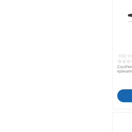
КОД:
V-
CryoPe
криоапп