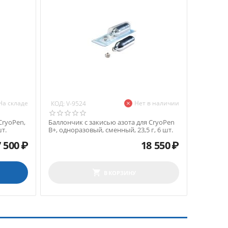
На складе
Нет в наличии
КОД:
V-9524
CryoPen,
Баллончик с закисью азота для CryoPen
т.
B+, одноразовый, сменный, 23,5 г, 6 шт.
 500
₽
18 550
₽
В КОРЗИНУ