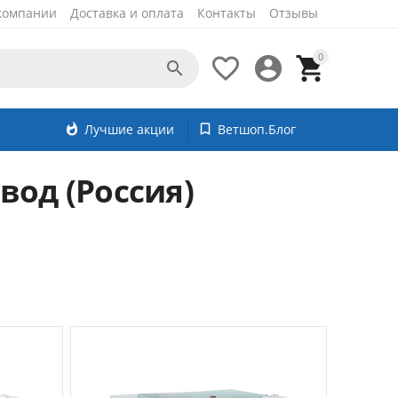
компании
Доставка и оплата
Контакты
Отзывы
0




whatshot
Лучшие акции
bookmark_border
Ветшоп.Блог
од (Россия)