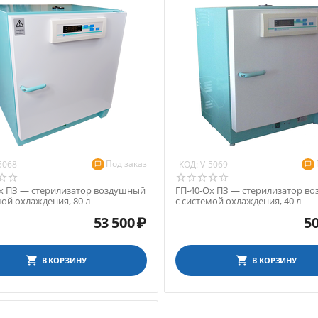
Под заказ
КОД:
5068
V-5069
х ПЗ — стерилизатор воздушный
ГП-40-Ох ПЗ — стерилизатор в
мой охлаждения, 80 л
с системой охлаждения, 40 л
53 500
₽
50
В КОРЗИНУ
В КОРЗИНУ