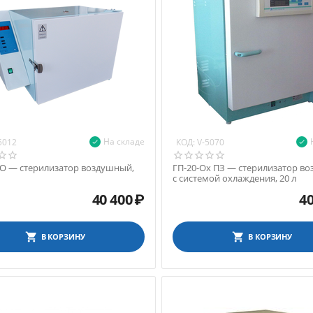
На складе
КОД:
5012
V-5070
МО — стерилизатор воздушный,
ГП-20-Ох ПЗ — стерилизатор в
с системой охлаждения, 20 л
40 400
₽
40
В КОРЗИНУ
В КОРЗИНУ