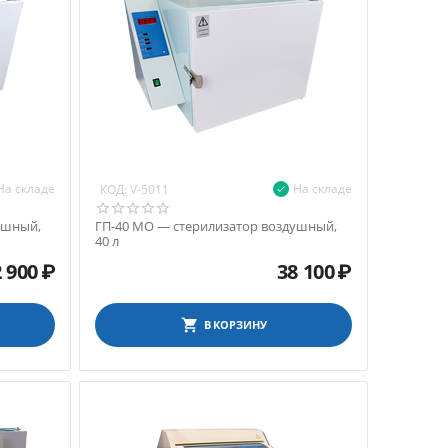
На складе
На складе
КОД:
V-5011
ушный,
ГП-40 МО — стерилизатор воздушный,
40 л
 900
₽
38 100
₽
В КОРЗИНУ