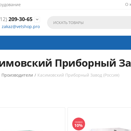
О 
рудование
12)
209-30-65

zakaz@vetshop.pro
имовский Приборный Зав
/
Производители
/
Касимовский Приборный Завод (Россия)
СКИДКА
10%