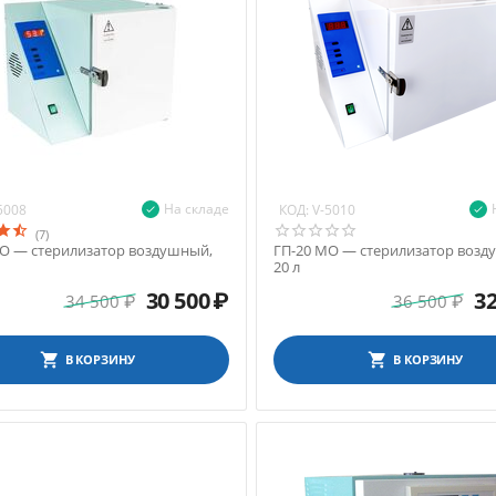
На складе
КОД:
5008
V-5010
(7)
МО — стерилизатор воздушный,
ГП-20 МО — стерилизатор возд
20 л
30 500
₽
32
34 500
₽
36 500
₽
В КОРЗИНУ
В КОРЗИНУ