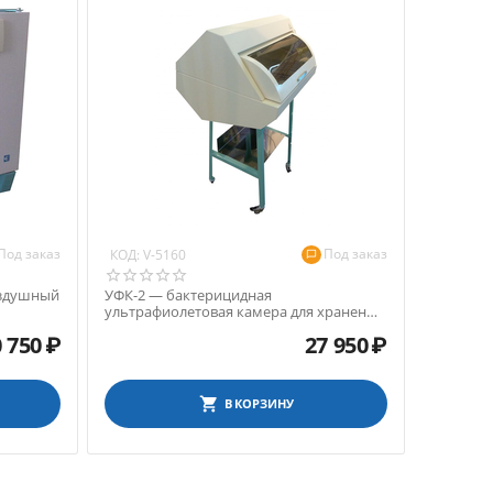
Под заказ
Под заказ
КОД:
V-5160
оздушный
УФК-2 — бактерицидная
ультрафиолетовая камера для хранения
стерильных инструментов
 750
₽
27 950
₽
В КОРЗИНУ