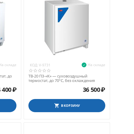
На складе
На складе
КОД:
V-9731
ат, до
ТВ-20 ПЗ-«К» — суховоздушный
термостат, до 70°С, без охлаждения
 400
₽
36 500
₽
В КОРЗИНУ