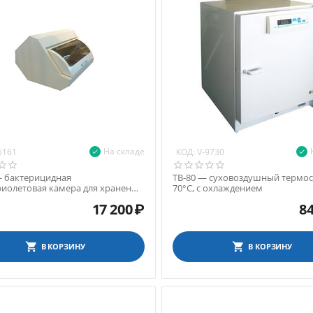
На складе
КОД:
5161
V-9730
— бактерицидная
ТВ-80 — суховоздушный термост
иолетовая камера для хранения
70°С, с охлаждением
ьных инструментов
17 200
₽
84
В КОРЗИНУ
В КОРЗИНУ