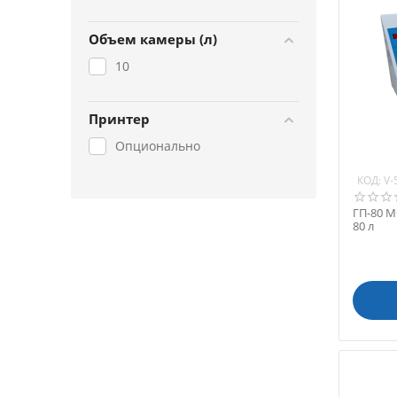
Объем камеры (л)
10
Принтер
Опционально
КОД:
V-
ГП-80 
80 л