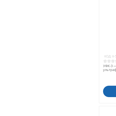
КОД:
V-
УФК-3 
ультраф
стерил