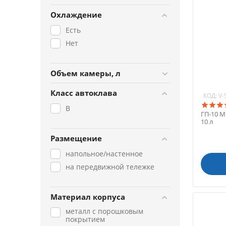
Охлаждение
Есть
Нет
Объем камеры, л
Класс автоклава
КОД:
V-
B
ГП-10 
10 л
Размещение
напольное/настенное
на передвижной тележке
Материал корпуса
металл с порошковым
покрытием