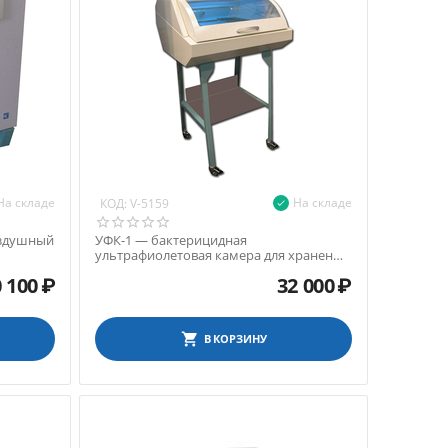
На складе
На складе
КОД:
V-5159
оздушный
УФК-1 — бактерицидная
ультрафиолетовая камера для хранения
стерильных инструментов
 100
₽
32 000
₽
В КОРЗИНУ