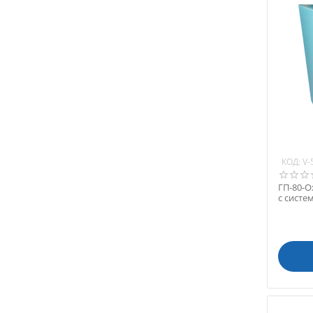
КОД:
V-
ГП-80-О
с систе