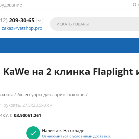
О 
рудование
12)
209-30-65

zakaz@vetshop.pro
KaWe на 2 клинка Flaplight и
скопы
/
Аксессуары для ларингоскопов
/
 рукоять, 27,5х23,5х8 см
ИКУЛ:
03.90051.261
Наличие:
На складе
Ознакомиться с условиями доставки.