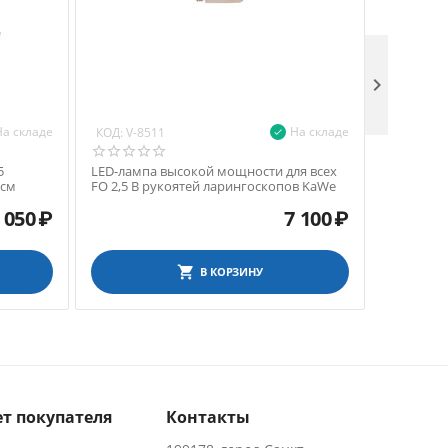

На складе
На складе
КОД:
КОД:
V-8511
V-85
5
LED-лампа высокой мощности для всех
Вакуумна
 см
FO 2,5 В рукоятей ларингоскопов KaWe
KaWe, боль
5
 050
₽
7 100
₽
В КОРЗИНУ
т покупателя
Контакты