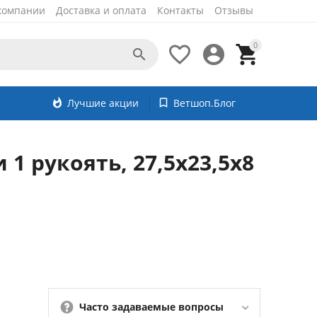
компании
Доставка и оплата
Контакты
Отзывы
0




whatshot
Лучшие акции
bookmark_border
Ветшоп.Блог
 1 рукоять, 27,5х23,5х8
Часто задаваемые вопросы