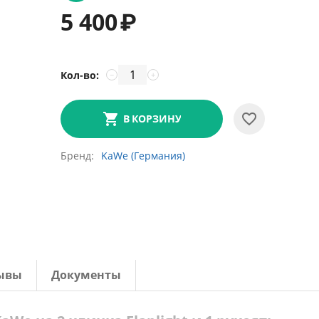
5 400
₽
Кол-во:
−
+
В КОРЗИНУ
Бренд
KaWe (Германия)
ывы
Документы