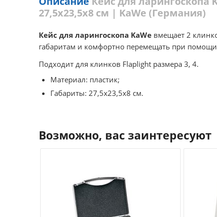
Описание
Кейс для ларингоскопа Ka
27,5х23,5х8 см | KaWe (Германия)
Кейс для ларингоскопа KaWe
вмещает 2 клинко
габаритам и комфортно перемещать при помощи
Подходит для клинков Flaplight размера 3, 4.
Материал: пластик;
Габариты: 27,5х23,5х8 см.
Возможно, вас заинтересуют