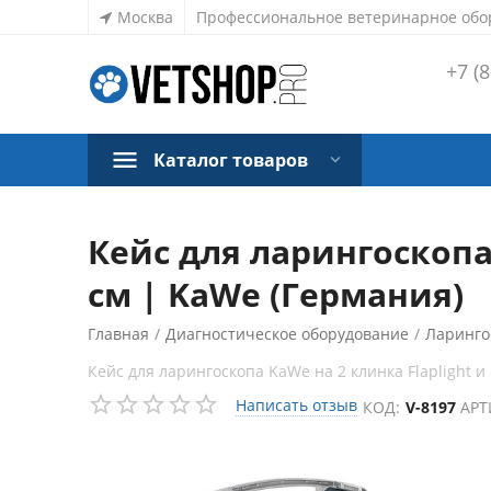
Москва
Профессиональное ветеринарное обо
+7 (8
Каталог товаров
Кейс для ларингоскопа 
см | KaWe (Германия)
Главная
/
Диагностическое оборудование
/
Ларинго
Кейс для ларингоскопа KaWe на 2 клинка Flaplight и 1
Написать отзыв
КОД:
V-8197
АРТ