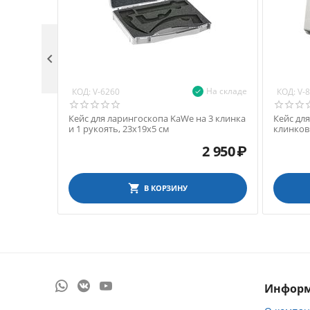

На складе
КОД:
КОД:
V-6260
V-
Кейс для ларингоскопа KaWe на 3 клинка
Кейс дл
и 1 рукоять, 23х19х5 см
клинков 
2 950
₽
В КОРЗИНУ
Инфор