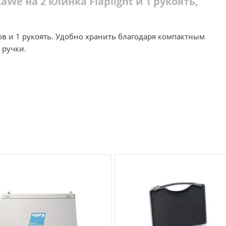
We на 2 клинка Flaplight и 1 рукоять,
в и 1 рукоять. Удобно хранить благодаря компактным
 ручки.