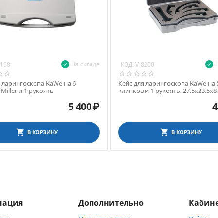
На складе
КОД:
8198
V-8200
я ларингоскопа KaWe на 6
Кейс для ларингоскопа KaWe на 
Miller и 1 рукоять
клинков и 1 рукоять, 27,5х23,5х8
5 400
₽
4
В КОРЗИНУ
В КОРЗИНУ
мация
Дополнительно
Кабине