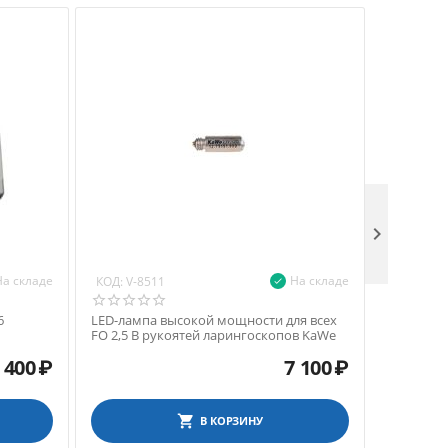

На складе
На складе
КОД:
КОД:
V-8511
V-85
6
LED-лампа высокой мощности для всех
Вакуумна
FO 2,5 В рукоятей ларингоскопов KaWe
KaWe, боль
5
 400
₽
7 100
₽
В КОРЗИНУ