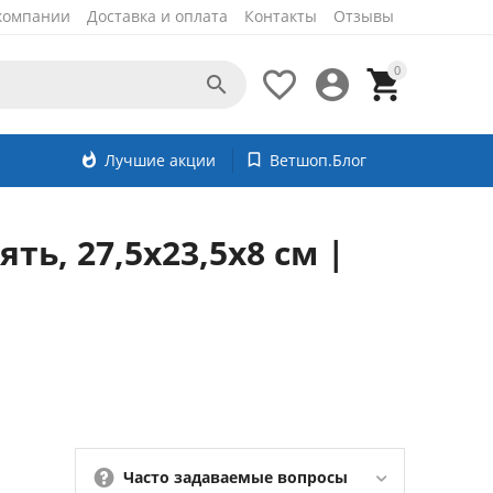
компании
Доставка и оплата
Контакты
Отзывы
0




whatshot
Лучшие акции
bookmark_border
Ветшоп.Блог
ть, 27,5х23,5х8 см |
Часто задаваемые вопросы