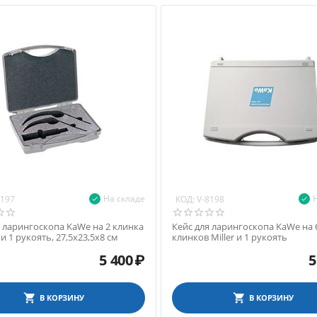
На складе
КОД:
8197
V-8198
я ларингоскопа KaWe на 2 клинка
Кейс для ларингоскопа KaWe на 
t и 1 рукоять, 27,5х23,5х8 см
клинков Miller и 1 рукоять
5 400
₽
5
В КОРЗИНУ
В КОРЗИНУ