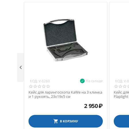

На складе
КОД:
КОД:
V-6260
V-
Кейс для ларингоскопа KaWe на 3 клинка
Кейс дл
и 1 рукоять, 23х19х5 см
Flapligh
2 950
₽
В КОРЗИНУ