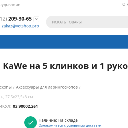
О 
рудование
12)
209-30-65

zakaz@vetshop.pro
KaWe на 5 клинков и 1 рукоя
скопы
/
Аксессуары для ларингоскопов
/
, 27,5х23,5х8 см
ИКУЛ:
03.90002.261
Наличие:
На складе
Ознакомиться с условиями доставки.