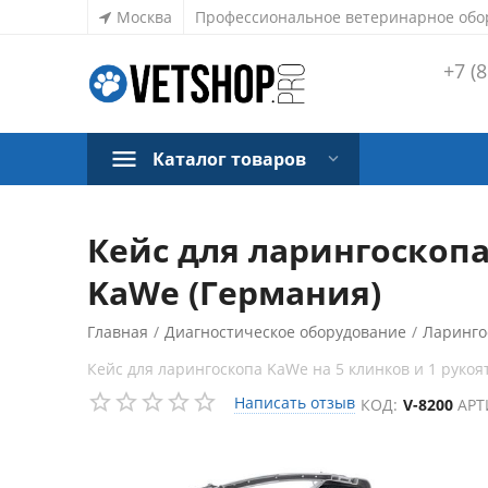
Москва
Профессиональное ветеринарное обо
+7 (8
Каталог товаров
Кейс для ларингоскопа 
KaWe (Германия)
Главная
/
Диагностическое оборудование
/
Ларинго
Кейс для ларингоскопа KaWe на 5 клинков и 1 рукоять
Написать отзыв
КОД:
V-8200
АРТ