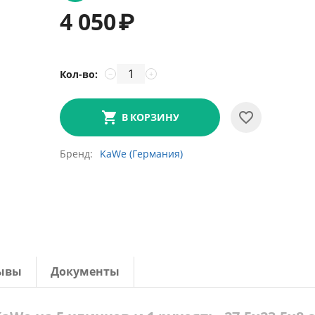
4 050
₽
Кол-во:
−
+
В КОРЗИНУ
Бренд
KaWe (Германия)
ывы
Документы