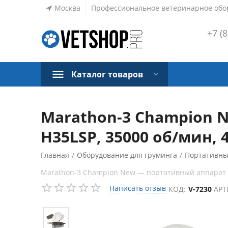
Москва
Профессиональное ветеринарное обо
+7 (8
Каталог товаров
Marathon-3 Champion 
H35LSP, 35000 об/мин, 4
Главная
/
Оборудование для груминга
/
Портативны
Marathon-3 Champion New — портативный аппарат с 
Написать отзыв
КОД:
V-7230
АРТ