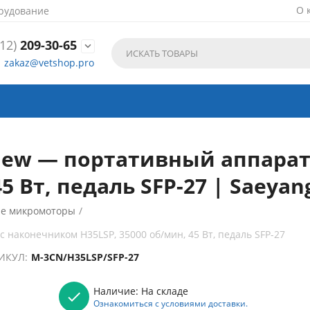
О 
рудование
12)
209-30-65

zakaz@vetshop.pro
New — портативный аппарат
5 Вт, педаль SFP-27 | Saeyan
е микромоторы
/
наконечником H35LSP, 35000 об/мин, 45 Вт, педаль SFP-27
ИКУЛ:
M-3CN/H35LSP/SFP-27
Наличие:
На складе
Ознакомиться с условиями доставки.