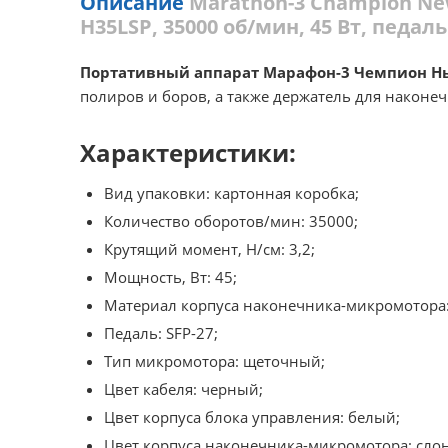
Описание
Marathon-3 Champion N
H35LSP, 35000 об/мин, 45 Вт, педаль
Портативный аппарат Марафон-3 Чемпион Н
полиров и боров, а также держатель для наконеч
Характеристики:
Вид упаковки: картонная коробка;
Количество оборотов/мин: 35000;
Крутящий момент, Н/см: 3,2;
Мощность, Вт: 45;
Материал корпуса наконечника-микромотора:
Педаль: SFP-27;
Тип микромотора: щеточный;
Цвет кабеля: черный;
Цвет корпуса блока управления: белый;
Цвет корпуса наконечника-микромотора: слон