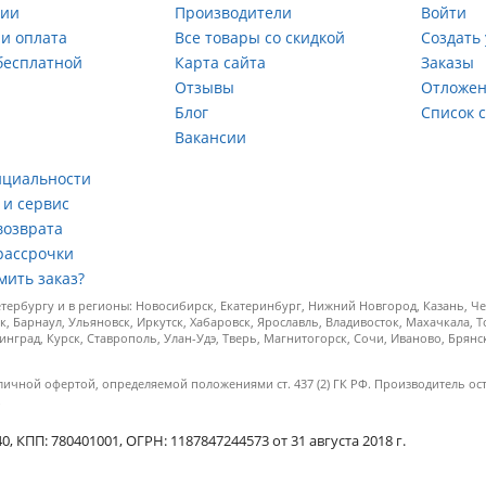
нии
Производители
Войти
 и оплата
Все товары со скидкой
Создать
бесплатной
Карта сайта
Заказы
Отзывы
Отложен
ы
Блог
Список 
Вакансии
а
нциальности
 и сервис
возврата
рассрочки
мить заказ?
ербургу и в регионы: Новосибирск, Екатеринбург, Нижний Новгород, Казань, Чел
к, Барнаул, Ульяновск, Иркутск, Хабаровск, Ярославль, Владивосток, Махачкала, 
инград, Курск, Ставрополь, Улан-Удэ, Тверь, Магнитогорск, Сочи, Иваново, Брян
личной офертой, определяемой положениями ст. 437 (2) ГК РФ. Производитель ос
.
КПП: 780401001, ОГРН: 1187847244573 от 31 августа 2018 г.