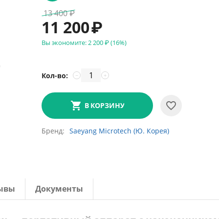
13 400
₽
11 200
₽
Вы экономите:
2 200
₽
(
16
%)
Кол-во:
−
+
В КОРЗИНУ
Бренд
Saeyang Microtech (Ю. Корея)
ывы
Документы