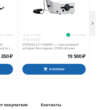

На складе
На складе
КОД:
КОД:
V-7649
V-76
ый
STRONG 211 H400RU — портативный
SDE-SH37
ости с
аппарат без педали, 37000 об/мин
микромот
40000
 350
₽
19 500
₽
В КОРЗИНУ
т покупателя
Контакты