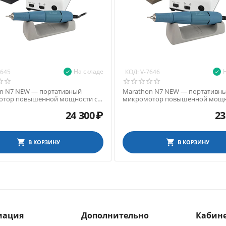
На складе
КОД:
7645
V-7646
n N7 NEW — портативный
Marathon N7 NEW — портативн
отор повышенной мощности с
микромотор повышенной мощн
ником SDE-SH37L М 45, 40000
наконечником SDE-SH37L М 45, 
24 300
₽
23
45 Вт, педаль FS60
об/мин, 45 Вт, педаль SFP-27
В КОРЗИНУ
В КОРЗИНУ
мация
Дополнительно
Кабине