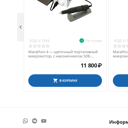

На складе
КОД:
КОД:
V-7644
V-
Marathon 4 — щеточный портативный
Maratho
микромотор, с наконечником SDE-
микром
H37LN, 35000 об/мин, педаль SFP-27
наконеч
11 800
₽
об/мин, 
В КОРЗИНУ
Инфор