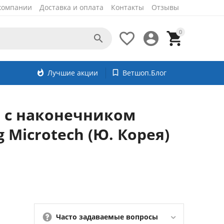
компании
Доставка и оплата
Контакты
Отзывы
0




whatshot
Лучшие акции
bookmark_border
Ветшоп.Блог
 с наконечником
g Microtech (Ю. Корея)
Часто задаваемые вопросы