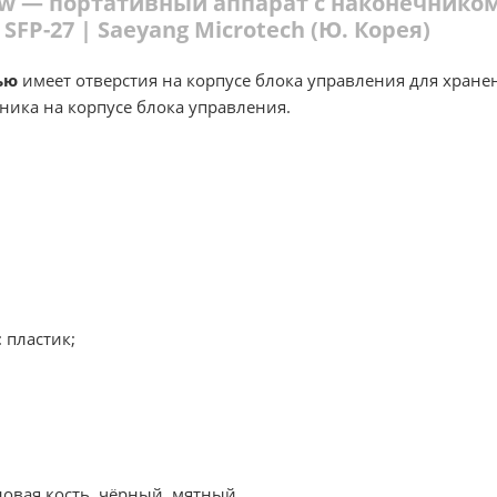
ew — портативный аппарат с наконечнико
 SFP-27 | Saeyang Microtech (Ю. Корея)
ью
имеет отверстия на корпусе блока управления для хране
ника на корпусе блока управления.
 пластик;
овая кость, чёрный, мятный.