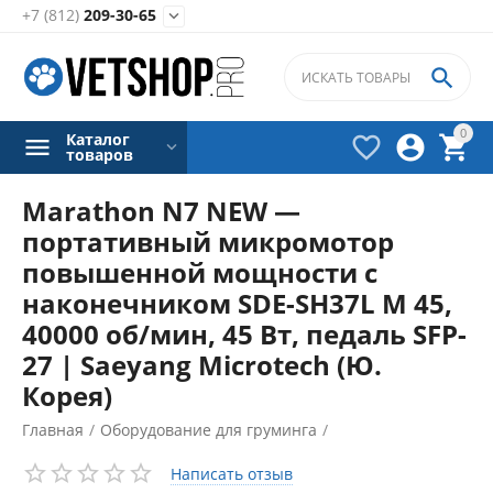
+7 (812)
209-30-65


0
Каталог



товаров
Marathon N7 NEW —
портативный микромотор
повышенной мощности с
наконечником SDE-SH37L М 45,
40000 об/мин, 45 Вт, педаль SFP-
27 | Saeyang Microtech (Ю.
Корея)
Главная
/
Оборудование для груминга
/
Портативные микромоторы
/
Написать отзыв