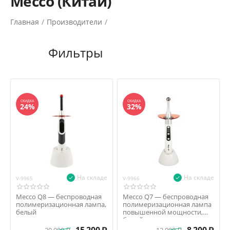
Mecco (Китай)
Главная
/
Производители
/
СКИДКА
СКИДКА
24%
32%
На складе
На складе
V-9965
V-9966
Mecco Q8 — беспроводная
Mecco Q7 — беспроводная
полимеризационная лампа,
полимеризационная лампа
белый
повышенной мощности,
белый