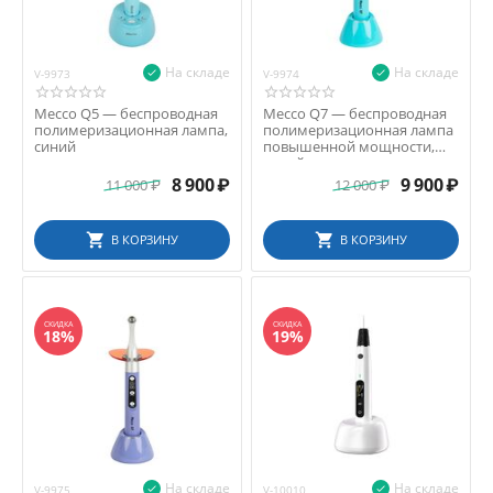
На складе
На складе
V-9973
V-9974
Mecco Q5 — беспроводная
Mecco Q7 — беспроводная
полимеризационная лампа,
полимеризационная лампа
синий
повышенной мощности,
синий
8 900
₽
9 900
₽
11 000
₽
12 000
₽
В КОРЗИНУ
В КОРЗИНУ
СКИДКА
СКИДКА
18%
19%
На складе
На складе
V-9975
V-10010