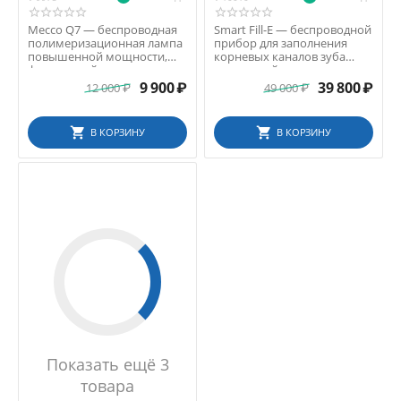
Mecco Q7 — беспроводная
Smart Fill-E — беспроводной
полимеризационная лампа
прибор для заполнения
повышенной мощности,
корневых каналов зуба
фиолетовый
разогретой гутт...
9 900
₽
39 800
₽
12 000
₽
49 000
₽
В КОРЗИНУ
В КОРЗИНУ
Показать ещё 3
товара