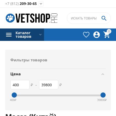
+7 (812)
209-30-65


0
Каталог



товаров
Фильтры товаров
Цена
₽
–
₽
400
₽
39800
₽