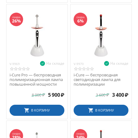
СКИДКА
СКИДКА
26%
6%
На складе
На складе
V-9969
V-9970
i-Cure Pro — беспроводная
i-Cure — беспроводная
полимеризационная лампа
светодиодная лампа для
повышенной мощности
полимеризации
5 900
₽
3 400
₽
8 000
₽
3 600
₽
В КОРЗИНУ
В КОРЗИНУ
СКИДКА
СКИДКА
28%
24%