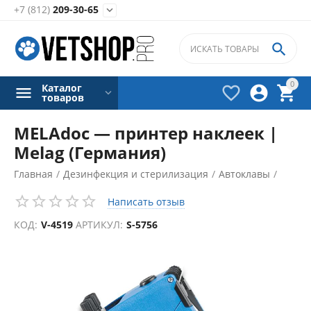
+7 (812)
209-30-65


0
Каталог



товаров
MELAdoc — принтер наклеек |
Melag (Германия)
Главная
/
Дезинфекция и стерилизация
/
Автоклавы
/
Написать отзыв
КОД:
V-4519
АРТИКУЛ:
S-5756