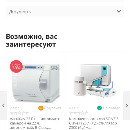
Документы
Возможно, вас
заинтересуют
СКИДКА
33%

Под заказ
На складе
V-4520
V-9911
V
Vacuklav 23 B+ — автоклав с
Комплект: автоклав SONZ Z-
камерой на 22 л,
Clave I (23 л) + дистиллятор
автономный, B-Class,
Z500 (4 л) +