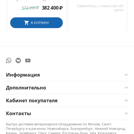
глубина камеры 45 см
запечатывающее
Свяжитесь с нами насчёт
устройство SEAL F300A
382 400
₽
572 350
₽
цены
В КОРЗИНУ
Информация
Дополнительно
Кабинет покупателя
Контакты
Быстро доставим ветеринарное оборудование по Москве, Санкт-
Петербургу и в регионы: Новосибирск, Екатеринбург, Нижний Новгород,
Казань, Челябинск, Омск, Самара, Ростов-на-Дону, Уфа, Красноярск,