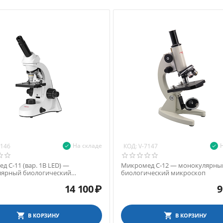
На складе
КОД:
7146
V-7147
 С-11 (вар. 1B LED) —
Микромед С-12 — монокулярны
ярный биологический
биологический микроскоп
коп
14 100
₽
9
В КОРЗИНУ
В КОРЗИНУ