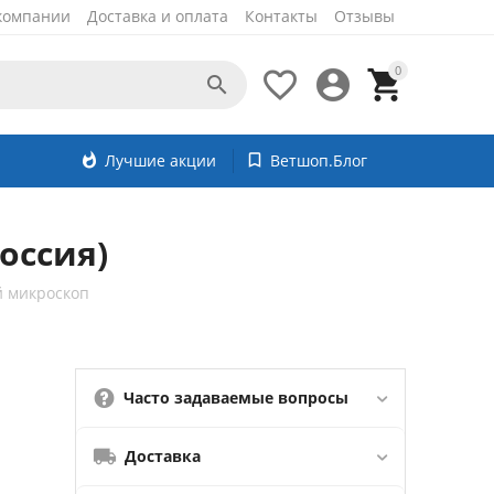
компании
Доставка и оплата
Контакты
Отзывы
0




whatshot
Лучшие акции
bookmark_border
Ветшоп.Блог
оссия)
 микроскоп
Часто задаваемые вопросы
Доставка