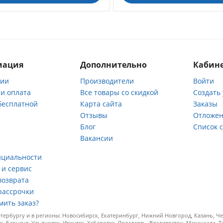
мация
Дополнительно
Кабине
нии
Производители
Войти
 и оплата
Все товары со скидкой
Создать
бесплатной
Карта сайта
Заказы
Отзывы
Отложен
ы
Блог
Список 
Вакансии
а
нциальности
 и сервис
возврата
рассрочки
мить заказ?
ербургу и в регионы: Новосибирск, Екатеринбург, Нижний Новгород, Казань, Чел
к, Барнаул, Ульяновск, Иркутск, Хабаровск, Ярославль, Владивосток, Махачкала, 