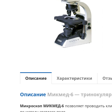
Описание
Характеристики
Отз
Описание
Микмед-6 — тринокуляр
Микроскоп МИКМЕД-6
позволяет проводить кли
по методу светлого поля.