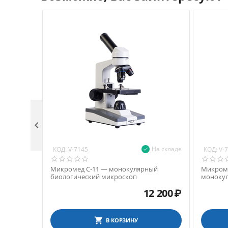

На складе
КОД:
КОД:
V-7145
V-
Микромед С-11 — монокулярный
Микромед
биологический микроскоп
монокул
микрос
12 200
₽
В КОРЗИНУ