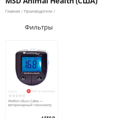
MSD Animal Health (США)
Главная
/
Производители
/
Нет в наличии
V-6274
Wellion Gluco Calea —
ветеринарный глюкометр