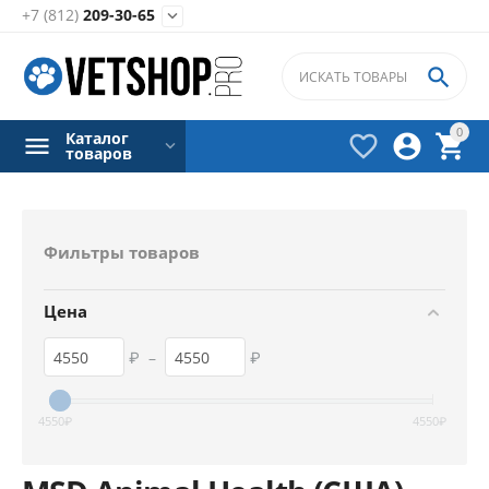
+7 (812)
209-30-65


0
Каталог



товаров
Фильтры товаров
Цена
₽
–
₽
4550
₽
4550
₽