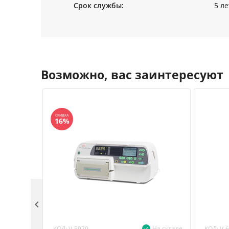
Срок службы:
5 ле
Возможно, вас заинтересуют
СКИДКА
16%

На складе
КОД:
КОД:
V-5979
V-