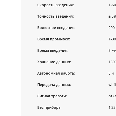
Скорость введения:
1-6
Точность введения:
± 5
Болюсное введение:
200 
Время промывки:
1-3
Время введения:
5 ми
Хранение данных:
150
Автономная работа:
5 ч
Передача данных:
wi-fi
Сигнал тревоги:
отк
Вес прибора:
1,33