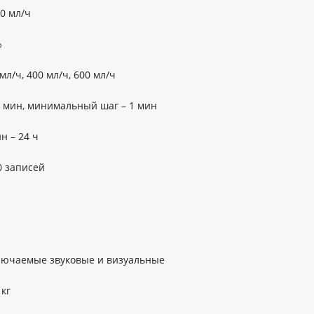
00 мл/ч
%
мл/ч, 400 мл/ч, 600 мл/ч
0 мин, минимальный шаг – 1 мин
н – 24 ч
0 записей
лючаемые звуковые и визуальные
 кг