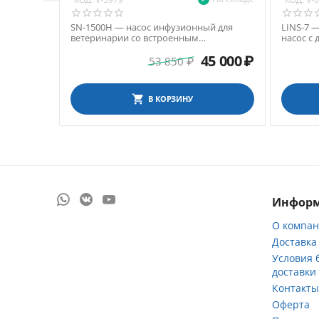
SN-1500H — насос инфузионный для
LINS-7 
ветеринарии со встроенным
насос с
подогревателем, скорость инфузии 0.1-
скорост
45 000
₽
1500 мл/ч
53 850
₽
В КОРЗИНУ
Инфор
О компа
Доставка
Условия 
доставки
Контакт
Оферта