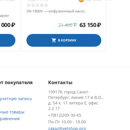
SN-1800V — инфузионный насос
SN-S2 — 
нарии
волюметр
управле
 000
₽
63 150
₽
71 400
₽
В КОРЗИНУ
т покупателя
Контакты
199178, город Санкт-
Петербург, линия 17-я В.О.,
 учетную запись
д. 54 к. 17 литера Е, офис
2.2.17
ные товары
+7(812)209-30-65
сравнения
Пн-Пт 10.00 - 18.00
zakaz@vetshop.pro