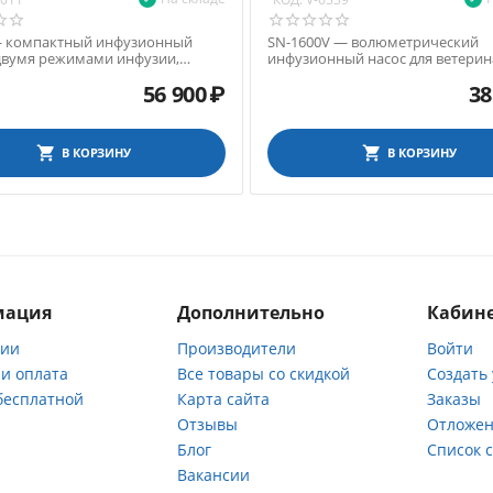
— компактный инфузионный
SN-1600V — волюметрический
 двумя режимами инфузии,
инфузионный насос для ветери
ь инфузии 0.1-1200 мл/ч
56 900
₽
38
В КОРЗИНУ
В КОРЗИНУ
мация
Дополнительно
Кабине
нии
Производители
Войти
 и оплата
Все товары со скидкой
Создать
бесплатной
Карта сайта
Заказы
Отзывы
Отложен
ы
Блог
Список 
Вакансии