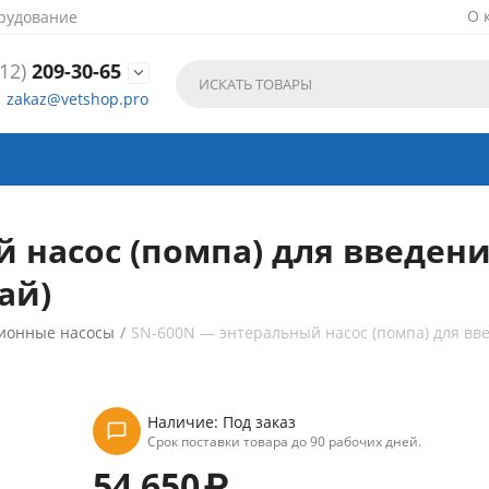
О 
рудование
12)
209-30-65

zakaz@vetshop.pro
й насос (помпа) для введен
ай)
ионные насосы
/
SN-600N — энтеральный насос (помпа) для вв
Наличие:
Под заказ
Срок поставки товара до 90 рабочих дней.
54 650
₽