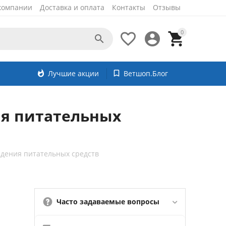
компании
Доставка и оплата
Контакты
Отзывы
0




whatshot
Лучшие акции
bookmark_border
Ветшоп.Блог
ия питательных
едения питательных средств
Часто задаваемые вопросы