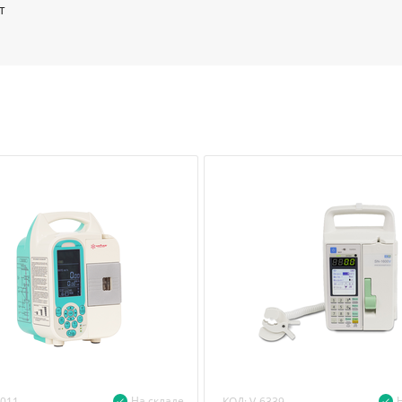
т
На складе
КОД:
6011
V-6339