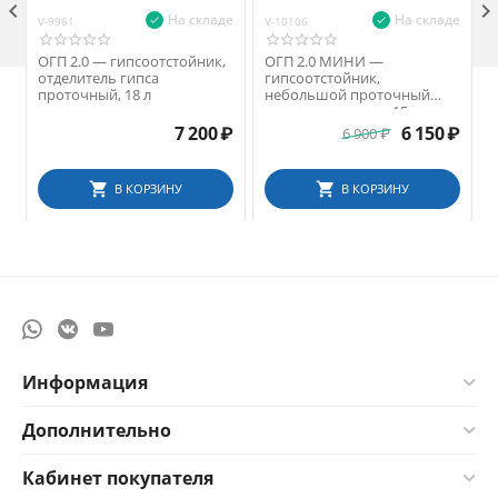

На складе
На складе
V-9961
V-10106
V
ОГП 2.0 — гипсоотстойник,
ОГП 2.0 МИНИ —
отделитель гипса
гипсоотстойник,
проточный, 18 л
небольшой проточный
отделитель гипса, 15 л
7 200
₽
6 150
₽
6 900
₽
В КОРЗИНУ
В КОРЗИНУ
Информация
Дополнительно
Кабинет покупателя