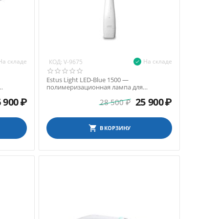
На складе
На складе
КОД:
V-9675
Estus Light LED-Blue 1500 —
полимеризационная лампа для
виниров
фотокомпозитов, 440-475 нм
 900
₽
25 900
₽
28 500
₽
В КОРЗИНУ