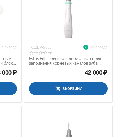
На складе
На складе
КОД:
V-9683
ветным
Estus Fill — беспроводной аппарат для
й блока
заполнения корневых каналов зуба
разогретой гутта...
 000
₽
42 000
₽
В КОРЗИНУ