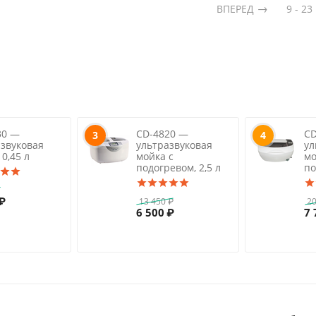
ВПЕРЕД
9 - 23
30 —
CD-4820 —
CD
3
4
азвуковая
ультразвуковая
ул
 0,45 л
мойка с
мо
подогревом, 2,5 л
по
₽
₽
13 450
₽
20
6 500
₽
7 