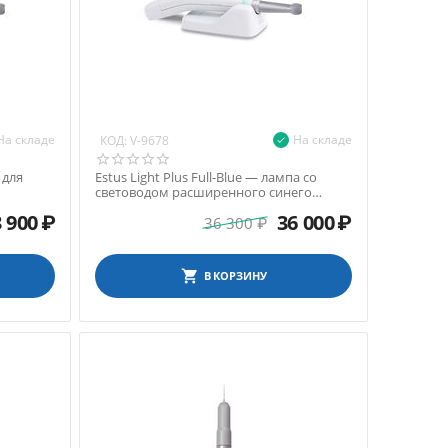
На складе
На складе
КОД:
V-9678
 для
Estus Light Plus Full-Blue — лампа со
световодом расширенного синего
спектра для фотопо...
 900
₽
36 000
₽
36 300
₽
В КОРЗИНУ