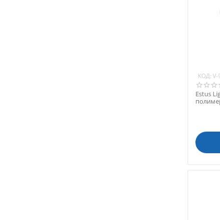
Novgodent (Россия)
NSK Nakanishi (Япония)
Omec (Италия)
POSDION (Ю. Корея)
Ray Co., Ltd. (Ю. Корея)
Recende (Китай)
КОД:
V-
Refine Medical (Китай)
REMEDI (Ю. Корея)
Estus Li
полиме
Rocket Air (Китай)
фотоком
Rocket Dental (Китай)
RWD Life Science (Китай)
Saeshin (Ю. Корея)
Saeyang Microtech (Ю.
Корея)
Satelec Acteon Group
(Франция)
Silfradent (Италия)
Sirona (Германия)
SOCO (Китай)