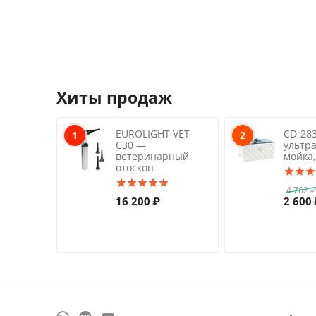
Хиты продаж
EUROLIGHT VET
CD-28
1
2
C30 —
ультр
ветеринарный
мойка,
отоскоп
4 762
16 200
₽
2 600