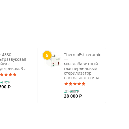
-4830 —
ThermoEst ceramic
5
ьтразвуковая
—
йка с
малогабаритный
догревом, 3 л
гласперленовый
стерилизатор
настольного типа
 470
₽
700
₽
31 300
₽
28 000
₽