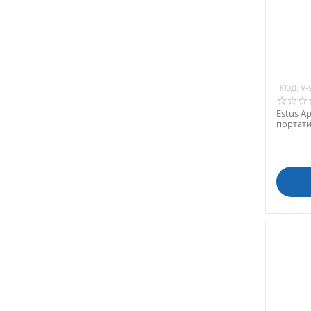
DiaDent (Ю. Корея)
DigiMed (Ю. Корея)
Doctorseyes (Германия)
Durr Dental (Германия)
Dynamic (Китай)
КОД:
V-
Ecuphar NV (Бельгия)
Estus 
Eighteeth (Китай)
портат
EMAG AG (Германия)
EMS (Швейцария)
EndoCarbon (Россия)
Feimai (Китай)
Fomos (Китай)
FONA Dental s.r.o. (Италия)
Forum Engineering
Technologies Ltd. (Израиль)
GENORAY (Ю. Корея)
Gulsa (Турция)
Hahnenkratt (Германия)