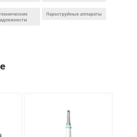
технические
Пароструйные аппараты
адлежности
е