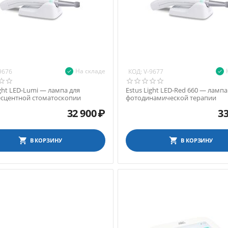
На складе
КОД:
9676
V-9677
ight LED-Lumi — лампа для
Estus Light LED-Red 660 — лампа
сцентной стоматоскопии
фотодинамической терапии
32 900
₽
33
В КОРЗИНУ
В КОРЗИНУ