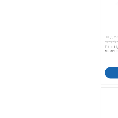
Handy (Китай)
HLW Dental Instruments
(Германия)
iRay (Китай)
Ivoclar Vivadent (Германия)
Jinguang (Китай)
КОД:
V-
Jintai (Китай)
Estus L
Junwei (Китай)
люмине
KaVo (Германия)
LM-Instruments Oy
(Финляндия)
Mecco (Китай)
Med-Mos (Россия)
Medenta Instruments Co.
(Пакистан)
Mercury (Китай)
Meta Biomed (Ю. Корея)
MyRay (Италия)