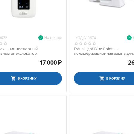
На складе
КОД:
9672
V-9674
Apex — миниатюрный
Estus Light Blue-Point —
ивный апекслокатор
полимеризационная лампа для
точечной фотополимеризации 
17 000
₽
26
В КОРЗИНУ
В КОРЗИНУ