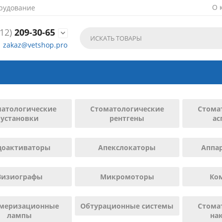
О 
рудование
12)
209-30-65

zakaz@vetshop.pro
матологические
Стоматологические
Стома
установки
рентгены
ас
доактиваторы
Апекслокаторы
Аппар
Визиографы
Микромоторы
Ко
меризационные
Обтурационные системы
Стома
лампы
на