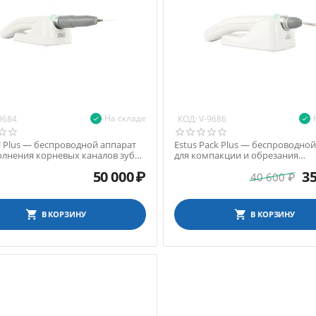
На складе
КОД:
9684
V-9686
ill Plus — беспроводной аппарат
Estus Pack Plus — беспроводно
олнения корневых каналов зуба
для компакции и обрезания
ой ...
гуттаперчевых штифтов
50 000
₽
35
40 600
₽
В КОРЗИНУ
В КОРЗИНУ