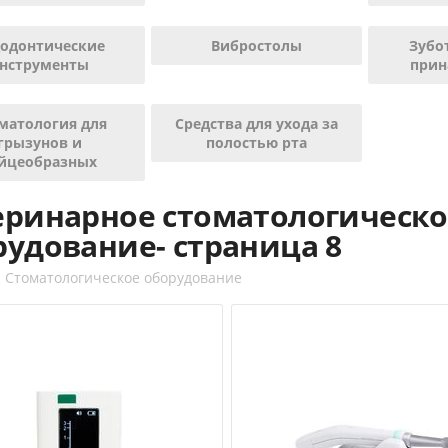
одонтические
Вибростолы
Зубо
нструменты
прин
матология для
Средства для ухода за
грызунов и
полостью рта
йцеобразных
еринарное стоматологическо
рудование- страница 8
/
Стоматологическое оборудование