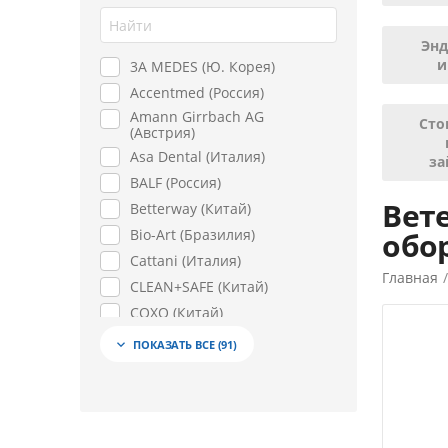
Энд
и
3A MEDES (Ю. Корея)
Accentmed (Россия)
Amann Girrbach AG
Сто
(Австрия)
Asa Dental (Италия)
за
BALF (Россия)
Вет
Betterway (Китай)
Bio-Art (Бразилия)
обо
Cattani (Италия)
Главная
CLEAN+SAFE (Китай)
COXO (Китай)
Dental Combo (Россия)
ПОКАЗАТЬ ВСЕ
(91)

Dentech Corporation
(Япония)
Dentmate (Тайвань)
Dentsply Maillefer
(Швейцария)