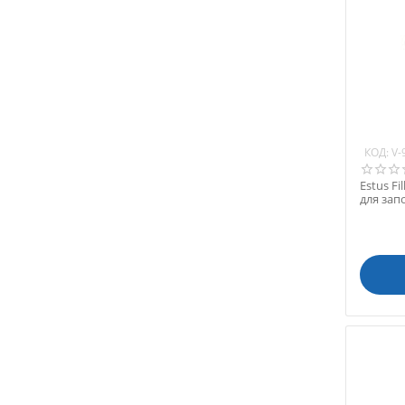
SOYAGREENTEC (Ю. Корея)
Stomadent (Словакия)
SuperVet (Китай)
TooToo Meditech (Китай)
Tosi Foshan (Китай)
Trident (Италия)
КОД:
V-
URIT (Китай)
Vatech (Ю. Корея)
Estus F
для зап
VDW GmbH (Германия)
разогрет
VETdicate (Китай)
VitaVet (Россия)
VRN (Китай)
W&H DentalWerk (Австрия)
Werther Int. (Италия)
wikiVET (Россия)
Woodpecker (Китай)
Woson (Китай)