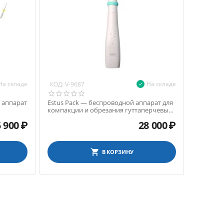
На складе
На складе
КОД:
V-9687
й аппарат
Estus Pack — беспроводной аппарат для
компакции и обрезания гуттаперчевых
штифтов
 900
₽
28 000
₽
В КОРЗИНУ