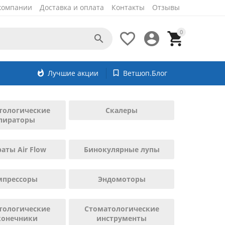
компании
Доставка и оплата
Контакты
Отзывы
0




whatshot
Лучшие акции
bookmark_border
Ветшоп.Блог
тологические
Скалеры
пираторы
аты Air Flow
Бинокулярные лупы
мпрессоры
Эндомоторы
тологические
Стоматологические
конечники
инструменты