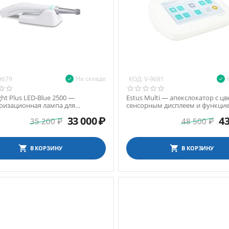
На складе
КОД:
9679
V-9681
ght Plus LED-Blue 2500 —
Estus Multi — апекслокатор с ц
ризационная лампа для
сенсорным дисплеем и функцие
позитов, 440-475 нм
управления уст...
33 000
₽
43
35 200
₽
48 500
₽
В КОРЗИНУ
В КОРЗИНУ