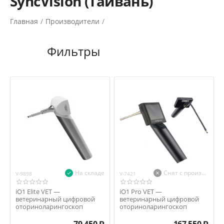
SyncVision (Тайвань)
Главная
/
Производители
/
На складе
Снят с производства
V-9898
V-7421
iO1 Elite VET —
iO1 Pro VET —
ветеринарный цифровой
ветеринарный цифровой
оториноларингоскоп
оториноларингоскоп