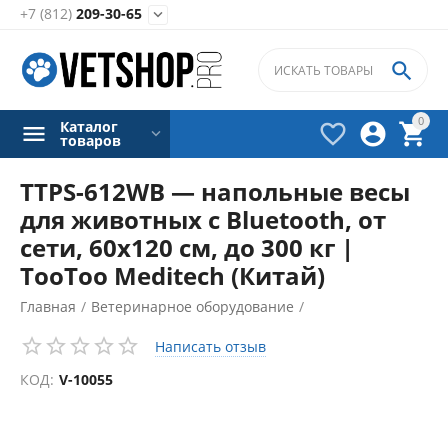
+7 (812)
209-30-65


0
Каталог



товаров
TTPS-612WB — напольные весы
для животных c Bluetooth, от
сети, 60х120 см, до 300 кг |
TooToo Meditech (Китай)
Главная
/
Ветеринарное оборудование
/
Весы для животных
/
Написать отзыв
КОД:
V-10055