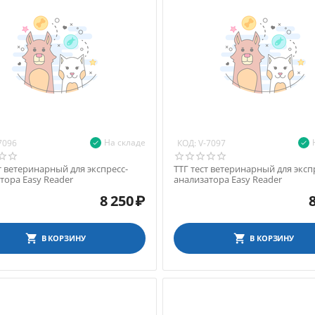
На складе
КОД:
7096
V-7097
т ветеринарный для экспресс-
ТТГ тест ветеринарный для эксп
тора Easy Reader
анализатора Easy Reader
8 250
₽
В КОРЗИНУ
В КОРЗИНУ