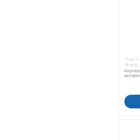
КОД:
V-
Кортизо
экспрес