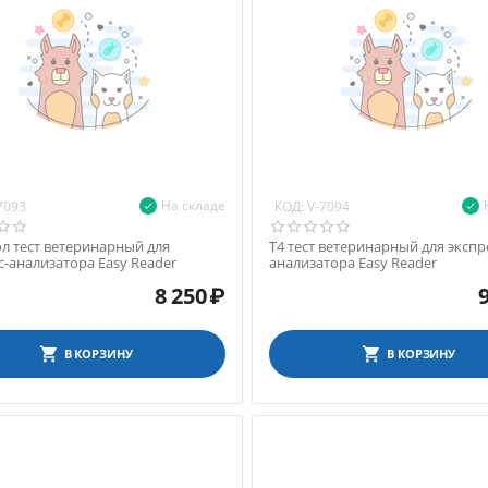
На складе
КОД:
7093
V-7094
л тест ветеринарный для
Т4 тест ветеринарный для экспр
с-анализатора Easy Reader
анализатора Easy Reader
8 250
₽
В КОРЗИНУ
В КОРЗИНУ