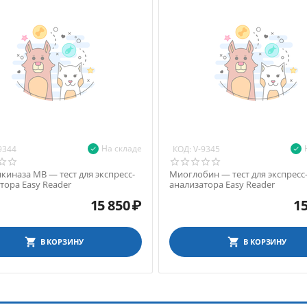
На складе
КОД:
9344
V-9345
киназа МВ — тест для экспресс-
Миоглобин — тест для экспресс
тора Easy Reader
анализатора Easy Reader
15 850
₽
15
В КОРЗИНУ
В КОРЗИНУ