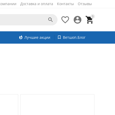
компании
Доставка и оплата
Контакты
Отзывы
0




whatshot
Лучшие акции
bookmark_border
Ветшоп.Блог