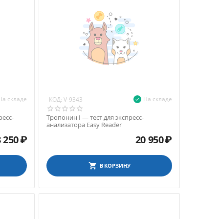
На складе
На складе
КОД:
V-9343
ресс-
Тропонин I — тест для экспресс-
анализатора Easy Reader
8 250
₽
20 950
₽
В КОРЗИНУ