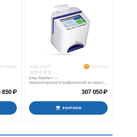
На складе
Под заказ
КОД:
V-6351
-
Easy Reader+ —
иммунохроматографический экспресс-
анализатор
 850
₽
307 050
₽
В КОРЗИНУ