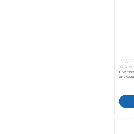
КОД:
V-
CAA тес
анализа