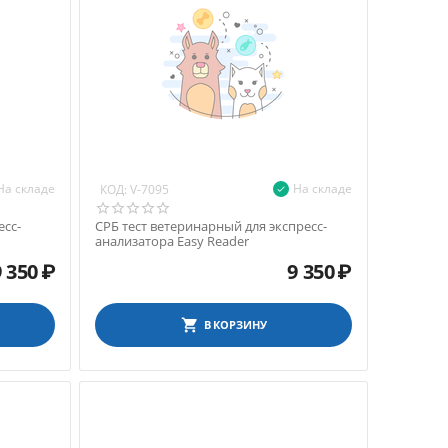
На складе
На складе
КОД:
V-7095
есс-
СРБ тест ветеринарный для экспресс-
анализатора Easy Reader
9 350
₽
9 350
₽
В КОРЗИНУ