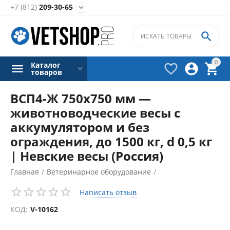
+7 (812)
209-30-65


0
Каталог



товаров
ВСП4-Ж 750х750 мм —
животноводческие весы с
аккумулятором и без
ограждения, до 1500 кг, d 0,5 кг
| Невские весы (Россия)
Главная
/
Ветеринарное оборудование
/
Весы для животных
/
Написать отзыв
КОД:
V-10162