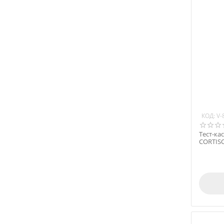
КОД:
V-
Тест-ка
CORTISO
тестов