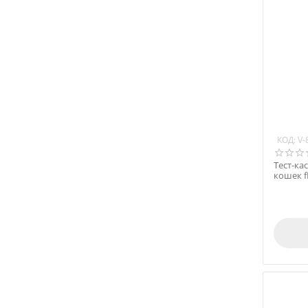
КОД:
V-
Тест-ка
кошек f
тестов