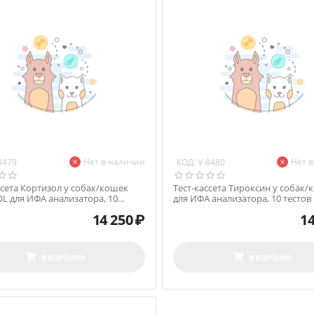
Нет в наличии
Нет 
КОД:
8479
V-8480
ссета Кортизол у собак/кошек
Тест-кассета Тироксин у собак/
L для ИФА анализатора, 10
для ИФА анализатора, 10 тестов
14 250
₽
14
В КОРЗИНУ
В КОРЗИНУ