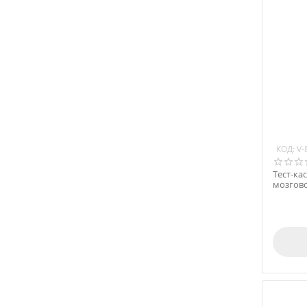
КОД:
V-
Тест-ка
мозгово
у кошек 