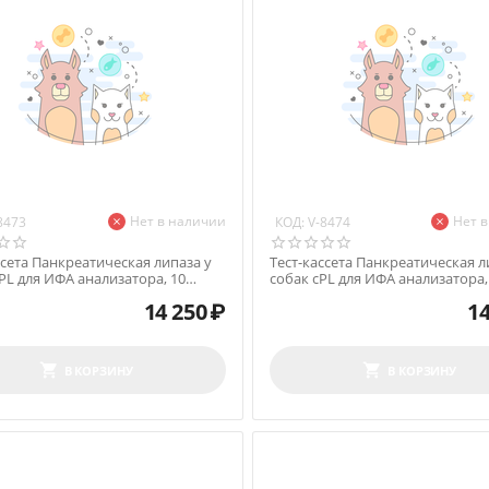
Нет в наличии
Нет 
КОД:
8473
V-8474
ссета Панкреатическая липаза у
Тест-кассета Панкреатическая л
PL для ИФА анализатора, 10
собак cPL для ИФА анализатора,
тестов
14 250
₽
14
В КОРЗИНУ
В КОРЗИНУ