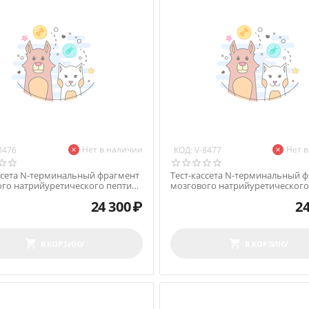
Нет в наличии
Нет 
КОД:
8476
V-8477
ссета N-терминальный фрагмент
Тест-кассета N-терминальный 
го натрийуретического пептида
мозгового натрийуретического
fNT-p...
у собак cNT-p...
24 300
₽
24
В КОРЗИНУ
В КОРЗИНУ