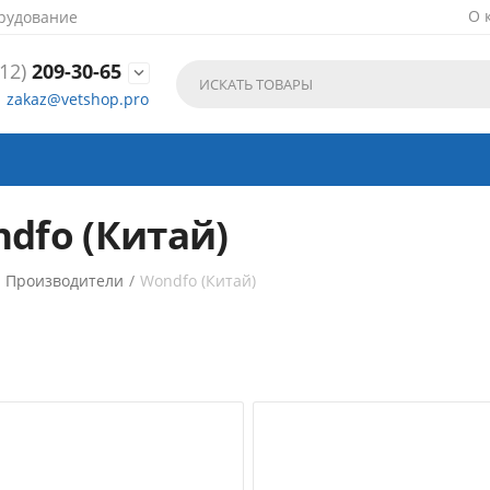
О 
рудование
12)
209-30-65

zakaz@vetshop.pro
dfo (Китай)
/
Производители
/
Wondfo (Китай)