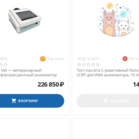
Под заказ
Нет 
КОД:
8470
V-8471
e Vet — ветеринарный
Тест-кассета C-реактивный бело
флуоресцентный анализатор
cCRP для ИФА анализатора, 10 т
226 850
₽
14
В КОРЗИНУ
В КОРЗИНУ