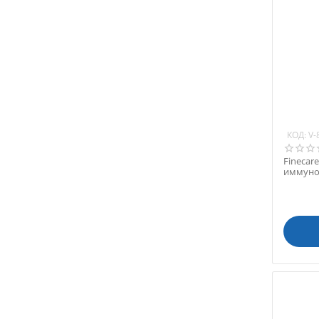
КОД:
V-
Finecar
иммуно