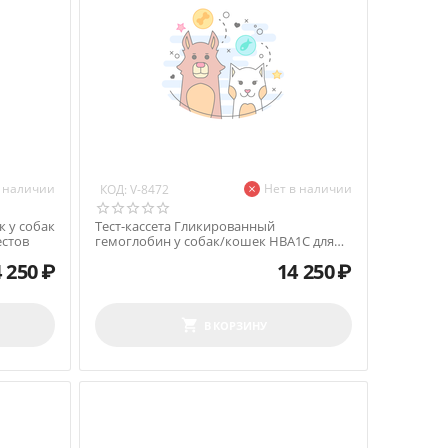
в наличии
Нет в наличии
КОД:
V-8472
к у собак
Тест-кассета Гликированный
естов
гемоглобин у собак/кошек HBA1C для
ИФА анализатора, 10 тестов
 250
₽
14 250
₽
В КОРЗИНУ