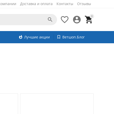
компании
Доставка и оплата
Контакты
Отзывы
0




whatshot
Лучшие акции
bookmark_border
Ветшоп.Блог