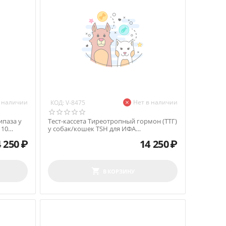
в наличии
Нет в наличии
КОД:
V-8475
ипаза у
Тест-кассета Тиреотропный гормон (ТТГ)
 10
у собак/кошек TSH для ИФА
анализатора, 10 тестов
 250
₽
14 250
₽
В КОРЗИНУ