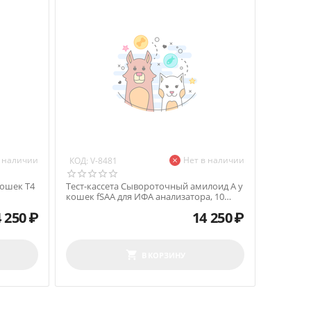
в наличии
Нет в наличии
КОД:
V-8481
кошек T4
Тест-кассета Сывороточный амилоид А у
кошек fSAA для ИФА анализатора, 10
тестов
 250
₽
14 250
₽
В КОРЗИНУ