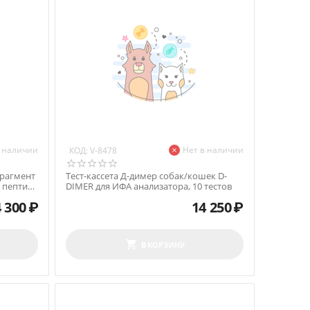
в наличии
Нет в наличии
КОД:
V-8478
фрагмент
Тест-кассета Д-димер собак/кошек D-
 пептида
DIMER для ИФА анализатора, 10 тестов
 300
₽
14 250
₽
В КОРЗИНУ