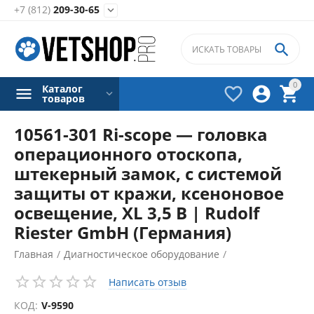
+7 (812)
209-30-65


0
Каталог



товаров
10561-301 Ri-scope — головка
операционного отоскопа,
штекерный замок, с системой
защиты от кражи, ксеноновое
освещение, XL 3,5 В | Rudolf
Riester GmbH (Германия)
Главная
/
Диагностическое оборудование
/
Диагностические наборы
/
Написать отзыв
Аксессуары для диагностических наборов
/
КОД:
V-9590