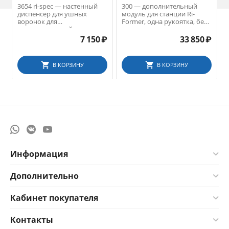
3654 ri-spec — настенный
300 — дополнительный
диспенсер для ушных
модуль для станции Ri-
воронок для
Former, одна рукоятка, без
s
диагностической станции
головки инструмента
Ri-former, 5 отсеков разных
7 150
₽
33 850
₽
размеров
В КОРЗИНУ
В КОРЗИНУ
Информация
Дополнительно
Кабинет покупателя
Контакты