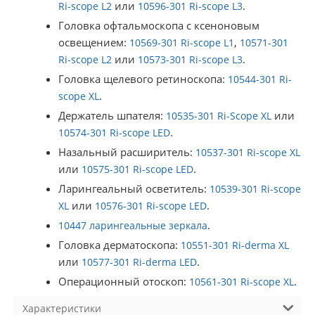
или
.
Ri-scope L2
10596-301 Ri-scope L3
Головка офтальмоскопа с ксеноновым
освещением:
,
10569-301 Ri-scope L1
10571-301
или
.
Ri-scope L2
10573-301 Ri-scope L3
Головка щелевого ретиноскопа:
10544-301 Ri-
.
scope XL
Держатель шпателя:
или
10535-301 Ri-Scope XL
.
10574-301 Ri-scope LED
Назальный расширитель:
10537-301 Ri-scope XL
или
.
10575-301 Ri-scope LED
Ларингеальный осветитель:
10539-301 Ri-scope
или
.
XL
10576-301 Ri-scope LED
.
10447 ларингеальные зеркала
Головка дерматоскопа:
10551-301 Ri-derma XL
или
.
10577-301 Ri-derma LED
Операционный отоскоп:
.
10561-301 Ri-scope XL
Характеристики