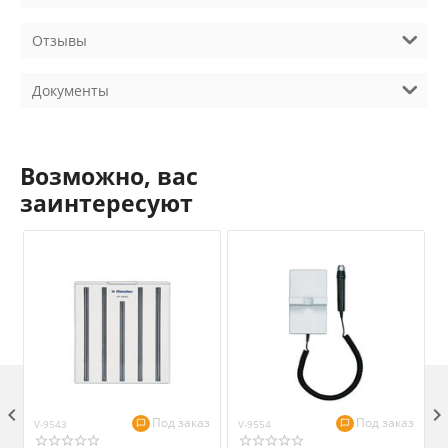
Отзывы
Документы
Возможно, вас
заинтересуют

Под заказ
Под заказ
V-9543
V-9554
V