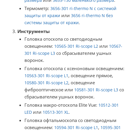
размера
3655-130 маленького размера
Термометр:
3656-301 ri-thermo N с системой
или
защиты от кражи
3656 ri-thermo N без
.
системы защиты от кражи
Инструменты
Головка отоскопа со светодиодным
освещением:
или
10565-301 Ri-scope L2
10567-
со сбрасывателем ушных
301 Ri-scope L3
воронок.
Головка отоскопа с ксеноновым освещением:
, освещение прямое,
10563-301 Ri-scope L1
, освещение
10580-301 Ri-scope L2
фиброоптическое или
со
10581-301 Ri-scope L3
сбрасывателем ушных воронок.
Головка макро-отоскопа Elite Vue:
10512-301
или
.
LED
10513-301 XL
Головка офтальмоскопа со светодиодным
освещением:
,
10594-301 Ri-scope L1
10595-301