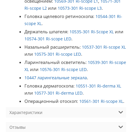
освещением:
,
10569-301 Ri-scope L1
10571-301
или
.
Ri-scope L2
10573-301 Ri-scope L3
Головка щелевого ретиноскопа:
10544-301 Ri-
.
scope XL
Держатель шпателя:
или
10535-301 Ri-Scope XL
.
10574-301 Ri-scope LED
Назальный расширитель:
10537-301 Ri-scope XL
или
.
10575-301 Ri-scope LED
Ларингеальный осветитель:
10539-301 Ri-scope
или
.
XL
10576-301 Ri-scope LED
.
10447 ларингеальные зеркала
Головка дерматоскопа:
10551-301 Ri-derma XL
или
.
10577-301 Ri-derma LED
Операционный отоскоп:
.
10561-301 Ri-scope XL
Характеристики
Отзывы