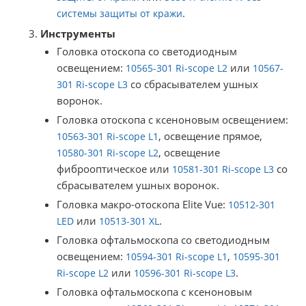
.
системы защиты от кражи
Инструменты
Головка отоскопа со светодиодным
освещением:
или
10565-301 Ri-scope L2
10567-
со сбрасывателем ушных
301 Ri-scope L3
воронок.
Головка отоскопа с ксеноновым освещением:
, освещение прямое,
10563-301 Ri-scope L1
, освещение
10580-301 Ri-scope L2
фиброоптическое или
со
10581-301 Ri-scope L3
сбрасывателем ушных воронок.
Головка макро-отоскопа Elite Vue:
10512-301
или
.
LED
10513-301 XL
Головка офтальмоскопа со светодиодным
освещением:
,
10594-301 Ri-scope L1
10595-301
или
.
Ri-scope L2
10596-301 Ri-scope L3
Головка офтальмоскопа с ксеноновым