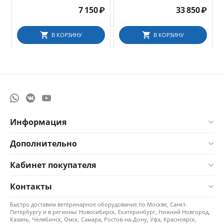
диагностической станции
головки инструмента
Ri-former, 5 отсеков разных
7 150
₽
33 850
₽
размеров
В КОРЗИНУ
В КОРЗИНУ
Информация
Дополнительно
Кабинет покупателя
Контакты
Быстро доставим ветеринарное оборудование по Москве, Санкт-
Петербургу и в регионы: Новосибирск, Екатеринбург, Нижний Новгород,
Казань, Челябинск, Омск, Самара, Ростов-на-Дону, Уфа, Красноярск,