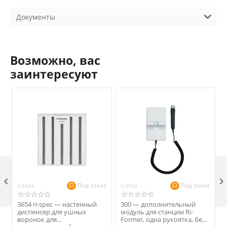
Документы
Возможно, вас
заинтересуют

Под заказ
Под заказ
V-9543
V-9554
V
3654 ri-spec — настенный
300 — дополнительный
диспенсер для ушных
модуль для станции Ri-
воронок для
Former, одна рукоятка, без
s