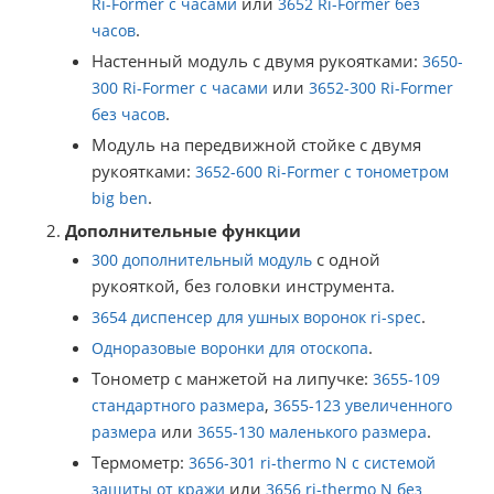
или
Ri-Former с часами
3652 Ri-Former без
.
часов
Настенный модуль с двумя рукоятками:
3650-
или
300 Ri-Former с часами
3652-300 Ri-Former
.
без часов
Модуль на передвижной стойке с двумя
рукоятками:
3652-600 Ri-Former с тонометром
.
big ben
Дополнительные функции
с одной
300 дополнительный модуль
рукояткой, без головки инструмента.
.
3654 диспенсер для ушных воронок ri-spec
.
Одноразовые воронки для отоскопа
Тонометр с манжетой на липучке:
3655-109
,
стандартного размера
3655-123 увеличенного
или
.
размера
3655-130 маленького размера
Термометр:
3656-301 ri-thermo N с системой
или
защиты от кражи
3656 ri-thermo N без