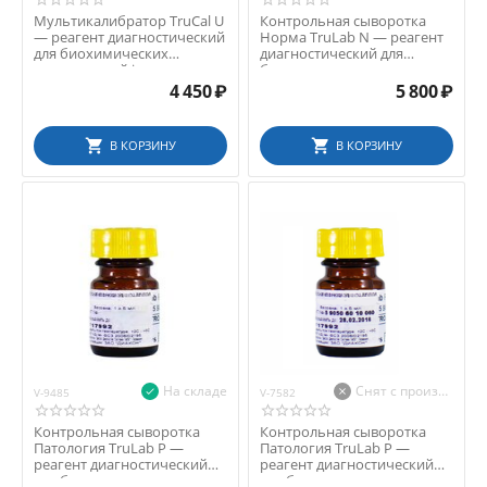
Мультикалибратор TruCal U
Контрольная сыворотка
— реагент диагностический
Норма TruLab N — реагент
для биохимических
диагностический для
исследований in v...
биохимических исслед...
4 450
₽
5 800
₽
В КОРЗИНУ
В КОРЗИНУ
На складе
Снят с производства
V-9485
V-7582
Контрольная сыворотка
Контрольная сыворотка
Патология TruLab P —
Патология TruLab P —
реагент диагностический
реагент диагностический
для биохимических ис...
для биохимических ис...