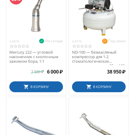
На складе
Под заказ
V-9879
V-8776
Mercury 222 — угловой
ND-100 — безмасляный
наконечник с кнопочным
компрессор для 1-2
зажимом бора, 1:1
стоматологических
установок, ресивер 35 л, 100
...
6 000
₽
38 950
₽
7 500
₽
В КОРЗИНУ
В КОРЗИНУ