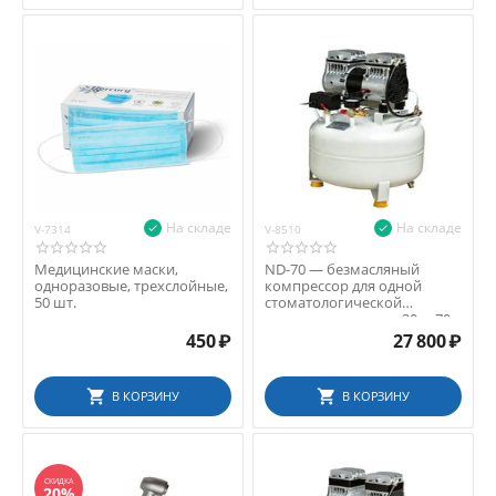
На складе
На складе
V-7314
V-8510
Медицинские маски,
ND-70 — безмасляный
одноразовые, трехслойные,
компрессор для одной
50 шт.
стоматологической
установки, ресивер 30 л, 70
...
450
₽
27 800
₽
В КОРЗИНУ
В КОРЗИНУ
СКИДКА
20%