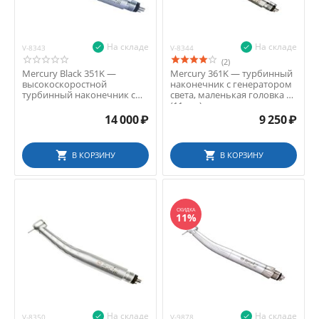
На складе
На складе
V-8343
V-8344
(2)
Mercury Black 351K —
Mercury 361K — турбинный
высокоскоростной
наконечник с генератором
турбинный наконечник с
света, маленькая головка S
генератором света
(11 мм)
14 000
₽
9 250
₽
В КОРЗИНУ
В КОРЗИНУ
СКИДКА
11%
На складе
На складе
V-8350
V-9878