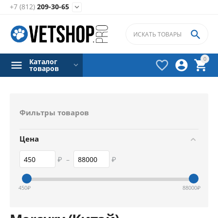
+7 (812)
209-30-65


0
Каталог



товаров
Фильтры товаров
Цена
₽
–
₽
450
₽
88000
₽