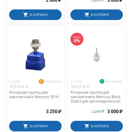
2 600
₽
3 000
₽
3 250
₽
В КОРЗИНУ
В КОРЗИНУ
СКИДКА
8%
Под заказ
На складе
V-10007
V-10008
Роторная группа для
Роторная группа для
наконечника Mercury 351K
наконечника Mercury Black
332K3 для ортопедической
головки
3 250
₽
3 000
₽
3 250
₽
В КОРЗИНУ
В КОРЗИНУ