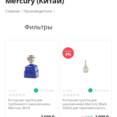
Mercury (Китай)
Главная
/
Производители
/
СКИДКА
8%
На складе
На складе
V-9998
V-10006
Роторная группа для
Роторная группа для
турбинного наконечника
наконечника Mercury Black
Mercury 361N
332K3 для терапевтической
головки