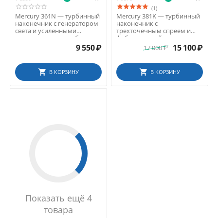
(1)
Mercury 361N — турбинный
Mercury 381K — турбинный
наконечник с генератором
наконечник с
света и усиленными
трехточечным спреем и
подшипниками, в об...
фиброоптикой,
быстросъемный...
9 550
₽
15 100
₽
17 000
₽
В КОРЗИНУ
В КОРЗИНУ
Показать ещё 4
товара