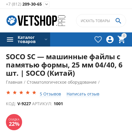
+7 (812)
209-30-65


0
Каталог



товаров
SOCO SC — машинные файлы с
памятью формы, 25 мм 04/40, 6
шт. | SOCO (Китай)
Главная
/
Стоматологическое оборудование
/
Эндодонтические инструменты
/
5 Отзывов
Написать отзыв
СКИДКА
22%
КОД:
V-9227
АРТИКУЛ:
1001