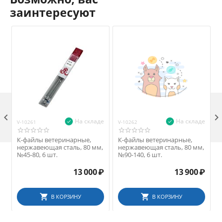
заинтересуют

На складе
На складе
V-10261
V-10262
V
К-файлы ветеринарные,
К-файлы ветеринарные,
нержавеющая сталь, 80 мм,
нержавеющая сталь, 80 мм,
№45-80, 6 шт.
№90-140, 6 шт.
13 000
₽
13 900
₽
В КОРЗИНУ
В КОРЗИНУ