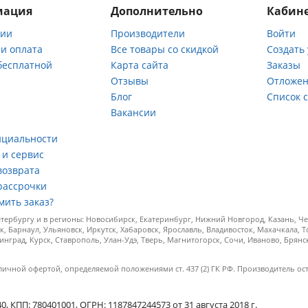
мация
Дополнительно
Кабине
нии
Производители
Войти
 и оплата
Все товары со скидкой
Создать
бесплатной
Карта сайта
Заказы
Отзывы
Отложен
ы
Блог
Список 
Вакансии
а
нциальности
 и сервис
возврата
рассрочки
мить заказ?
ербургу и в регионы: Новосибирск, Екатеринбург, Нижний Новгород, Казань, Чел
к, Барнаул, Ульяновск, Иркутск, Хабаровск, Ярославль, Владивосток, Махачкала, 
инград, Курск, Ставрополь, Улан-Удэ, Тверь, Магнитогорск, Сочи, Иваново, Брян
личной офертой, определяемой положениями ст. 437 (2) ГК РФ. Производитель ос
.
КПП: 780401001, ОГРН: 1187847244573 от 31 августа 2018 г.