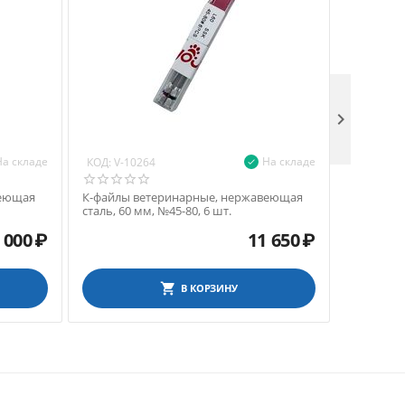

На складе
На складе
КОД:
КОД:
V-10264
V-1
веющая
К-файлы ветеринарные, нержавеющая
Н-файлы 
сталь, 60 мм, №45-80, 6 шт.
сталь, 60
 000
₽
11 650
₽
В КОРЗИНУ