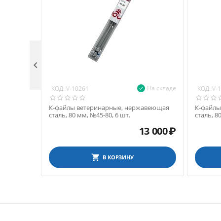

На складе
КОД:
КОД:
V-10261
V-
К-файлы ветеринарные, нержавеющая
К-файлы
сталь, 80 мм, №45-80, 6 шт.
сталь, 8
13 000
₽
В КОРЗИНУ