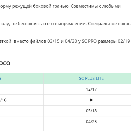
форму режущей боковой гранью. Совместимы с любыми
налу, не беспокоясь о его выпрямлении. Специальное покр
ткой: вместо файлов 03/15 и 04/30 у SC PRO размеры 02/19
SOCO
S
SC PLUS LITE
12/17
2/16
✖
05/18
04/25