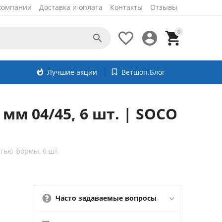
компании
Доставка и оплата
Контакты
Отзывы
0




whatshot
Лучшие акции
bookmark_border
Ветшоп.Блог
м 04/45, 6 шт. | SOCO
тью формы, 6 шт.
Часто задаваемые вопросы