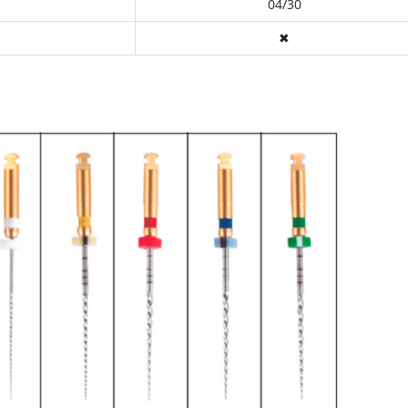
04/30
✖