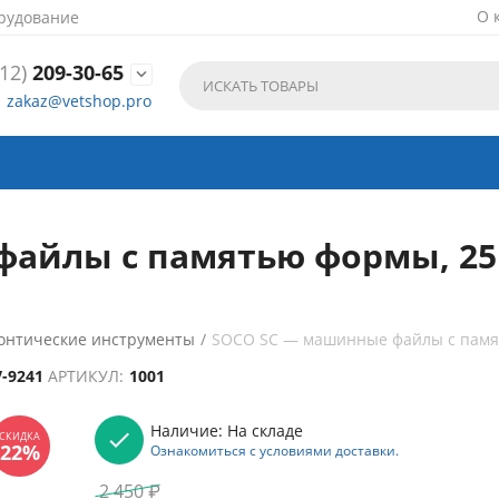
О 
рудование
12)
209-30-65

zakaz@vetshop.pro
йлы с памятью формы, 25 м
онтические инструменты
/
SOCO SC — машинные файлы с памя
V-9241
АРТИКУЛ:
1001
Наличие:
На складе
Ознакомиться с условиями доставки.
2 450
₽