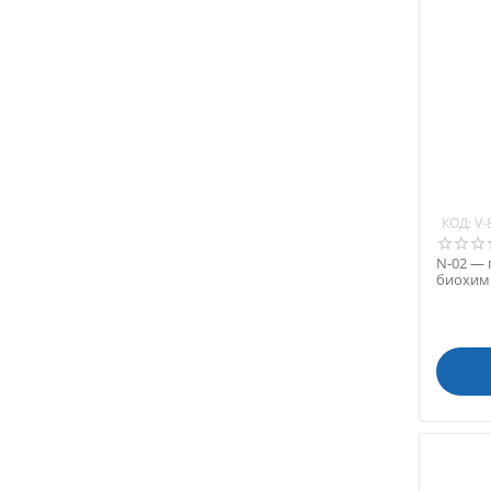
КОД:
V-
N-02 — 
биохими
100