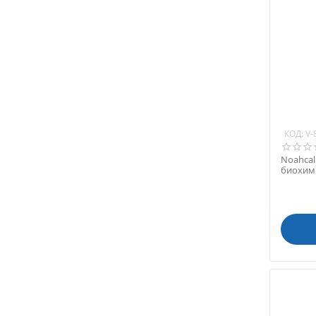
КОД:
V-
Noahcal
биохими