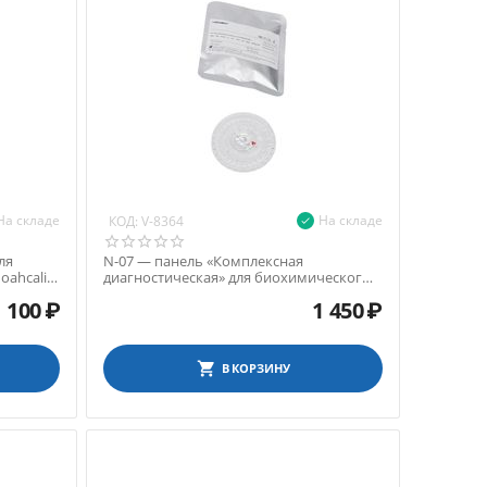
На складе
На складе
КОД:
V-8364
ля
N-07 — панель «Комплексная
ahcali-
диагностическая» для биохимического
анализатора Noahcali-100
1 100
₽
1 450
₽
В КОРЗИНУ