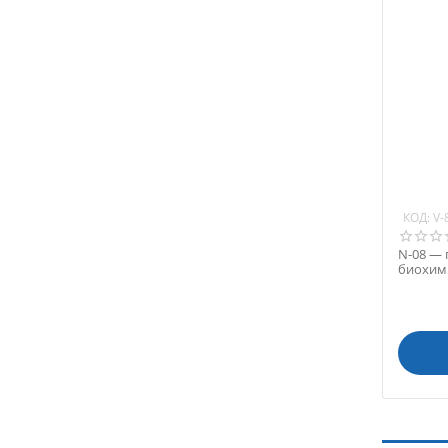
КОД:
V-
N-08 — 
биохими
100