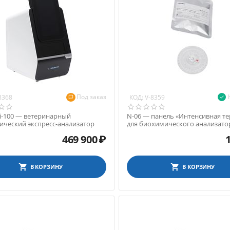
Под заказ
КОД:
8368
V-8359
i-100 — ветеринарный
N-06 — панель «Интенсивная т
ческий экспресс-анализатор
для биохимического анализато
Noahcali-100
469 900
₽
В КОРЗИНУ
В КОРЗИНУ