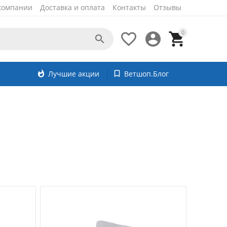
компании
Доставка и оплата
Контакты
Отзывы
0




whatshot
Лучшие акции
bookmark_border
Ветшоп.Блог