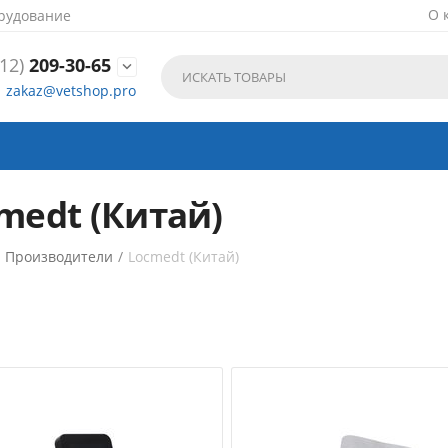
О 
рудование
12)
209-30-65

zakaz@vetshop.pro
medt (Китай)
/
Производители
/
Locmedt (Китай)