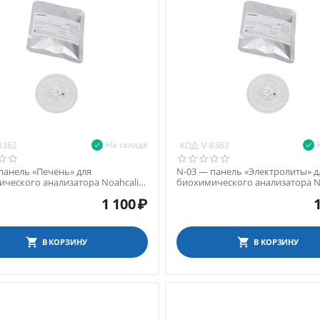
На складе
КОД:
8362
V-8363
панель «Печень» для
N-03 — панель «Электролиты» д
ческого анализатора Noahcali-
биохимического анализатора No
100
1 100
₽
В КОРЗИНУ
В КОРЗИНУ