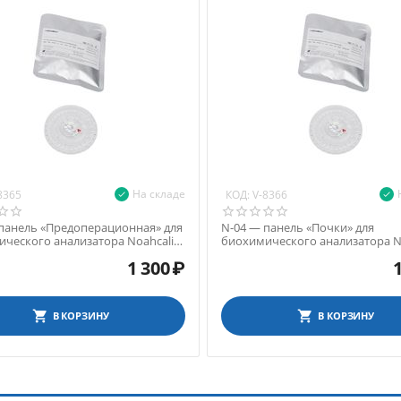
На складе
КОД:
8365
V-8366
панель «Предоперационная» для
N-04 — панель «Почки» для
ческого анализатора Noahcali-
биохимического анализатора No
100
1 300
₽
В КОРЗИНУ
В КОРЗИНУ