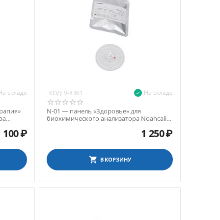
На складе
На складе
КОД:
V-8361
ерапия»
N-01 — панель «Здоровье» для
ра
биохимического анализатора Noahcali-
100
1 100
₽
1 250
₽
В КОРЗИНУ