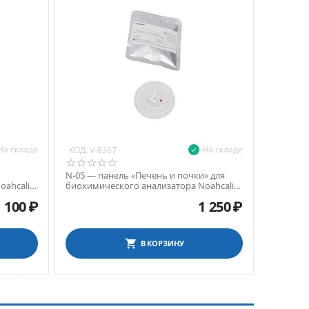
На складе
На складе
КОД:
V-8367
N-05 — панель «Печень и почки» для
ahcali-
биохимического анализатора Noahcali-
100
1 100
₽
1 250
₽
В КОРЗИНУ